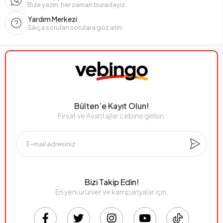
Bize yazın, her zaman buradayız.
Yardım Merkezi
Sıkça sorulan sorulara göz atın.
Bülten’e Kayıt Olun!
Fırsat ve Avantajlar cebine gelsin.
Bizi Takip Edin!
En yeni ürünler ve kampanyalar için,