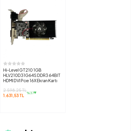
Hi-Level GT210 1GB
HLV210D31G64S DDR3 64BIT
HDMI DVI Pcıe 16X Ekran Kartı
2.598,25 TL
%37
1.631,53 TL