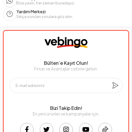
Bize yazın, her zaman buradayız.
Yardım Merkezi
Sıkça sorulan sorulara göz atın.
Bülten’e Kayıt Olun!
Fırsat ve Avantajlar cebine gelsin.
Bizi Takip Edin!
En yeni ürünler ve kampanyalar için,