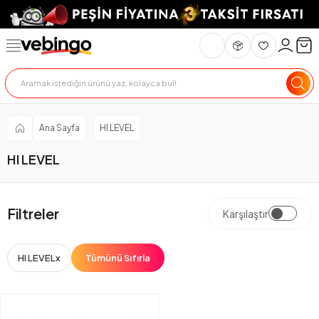
Ana Sayfa
HI LEVEL
HI LEVEL
Filtreler
Karşılaştır
HI LEVEL
x
Tümünü Sıfırla