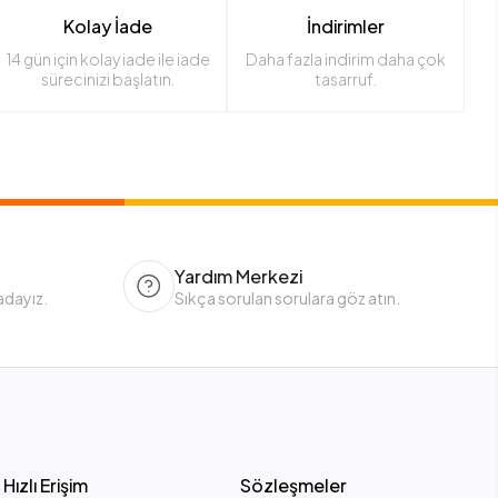
Kolay İade
İndirimler
14 gün için kolay iade ile iade
Daha fazla indirim daha çok
sürecinizi başlatın.
tasarruf.
Yardım Merkezi
adayız.
Sıkça sorulan sorulara göz atın.
Hızlı Erişim
Sözleşmeler