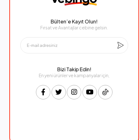
Bülten’e Kayıt Olun!
Fırsat ve Avantajlar cebine gelsin.
Bizi Takip Edin!
En yeni ürünler ve kampanyalar için,