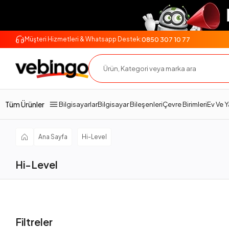
0850 307 10 77
Müşteri Hizmetleri & Whatsapp Destek:
Tüm Ürünler
Bilgisayarlar
Bilgisayar Bileşenleri
Çevre Birimleri
Ev Ve 
Ana Sayfa
Hi-Level
Hi-Level
Filtreler