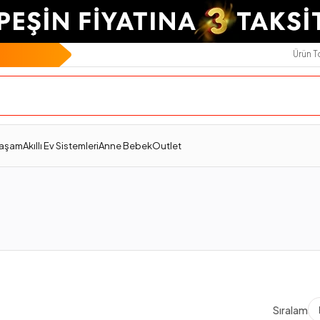
Ürün 
Yaşam
Akıllı Ev Sistemleri
Anne Bebek
Outlet
Sıralama