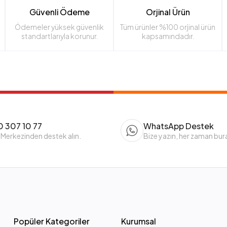
Güvenli Ödeme
Orjinal Ürün
Ödemeler yüksek güvenlik
Tüm ürünler %100 orjinal ürün
standartlarıyla korunur.
kapsamındadır.
 307 10 77
WhatsApp Destek
 Merkezinden destek alın.
Bize yazın, her zaman bur
Popüler Kategoriler
Kurumsal