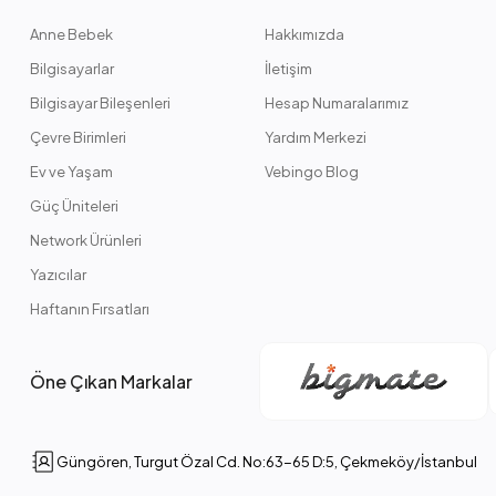
Anne Bebek
Hakkımızda
Bilgisayarlar
İletişim
Bilgisayar Bileşenleri
Hesap Numaralarımız
Çevre Birimleri
Yardım Merkezi
Ev ve Yaşam
Vebingo Blog
Güç Üniteleri
Network Ürünleri
Yazıcılar
Haftanın Fırsatları
Öne Çıkan Markalar
Güngören, Turgut Özal Cd. No:63-65 D:5, Çekmeköy/İstanbul