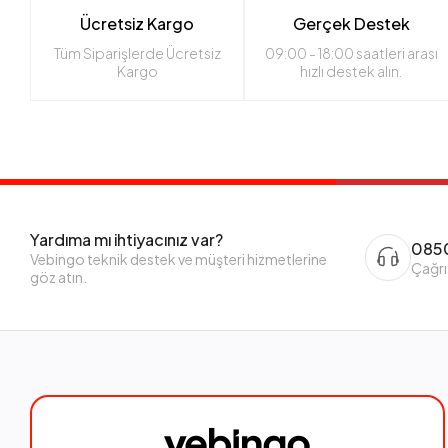
Ücretsiz Kargo
Gerçek Destek
Tüm Siparişlerde Ücretsiz
09:00 - 18:00 saatleri arası
Kargo
hızlı destek alın.
Yardıma mı ihtiyacınız var?
0850
Vebingo teknik destek ve müşteri hizmetlerine
Çağrı
göz atın.