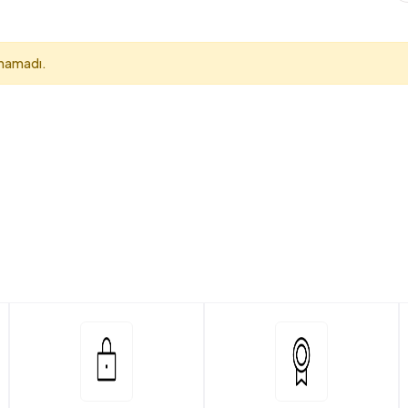
unamadı.