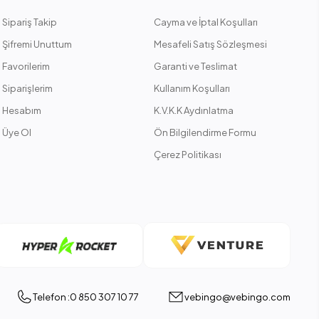
Sipariş Takip
Cayma ve İptal Koşulları
Şifremi Unuttum
Mesafeli Satış Sözleşmesi
Favorilerim
Garanti ve Teslimat
Siparişlerim
Kullanım Koşulları
Hesabım
K.V.K.K Aydınlatma
Üye Ol
Ön Bilgilendirme Formu
Çerez Politikası
Telefon :0 850 307 10 77
vebingo@vebingo.com