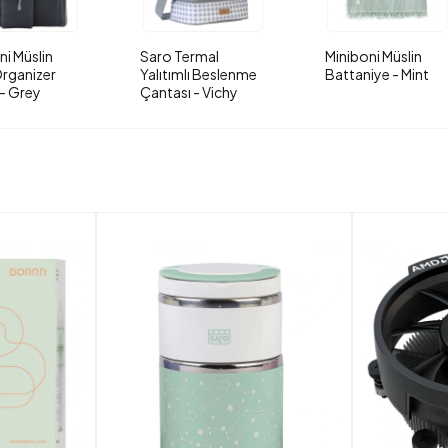
ni Müslin
Saro Termal
Miniboni Müslin
rganizer
Yalıtımlı Beslenme
Battaniye - Mint
- Grey
Çantası - Vichy