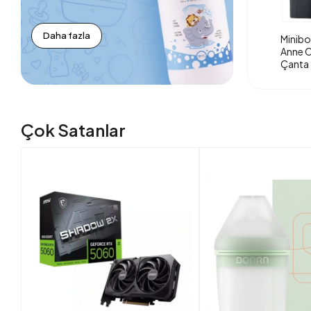
Daha fazla
Minibo
Anne O
Çanta 
Çok Satanlar