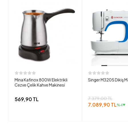
Mina Kafinox 800W Elektrikli
Singer M3205 Dikiş M
Cezve Çelik Kahve Makinesi
7.379,00 TL
569,90 TL
7.089,90 TL
%4