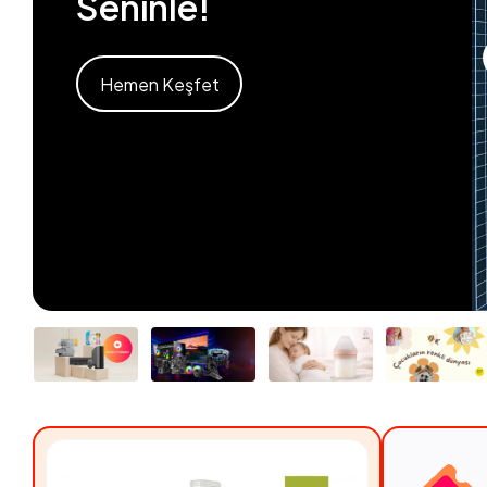
Seninle!
Hemen Keşfet