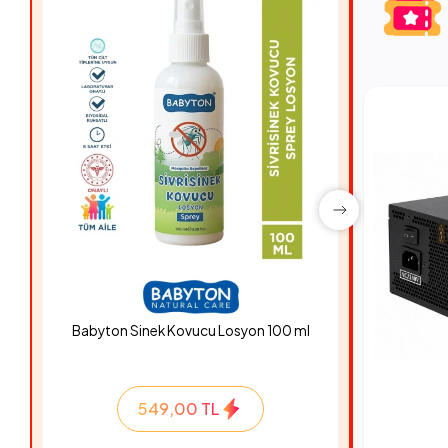
Babyton Sinek Kovucu Losyon 100 ml
Hyper Ro
549,00 TL