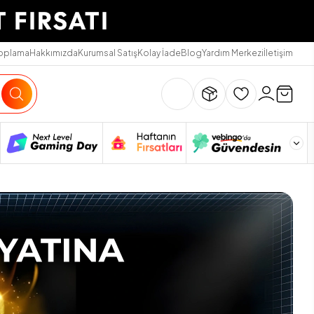
Toplama
Hakkımızda
Kurumsal Satış
Kolay İade
Blog
Yardım Merkezi
İletişim