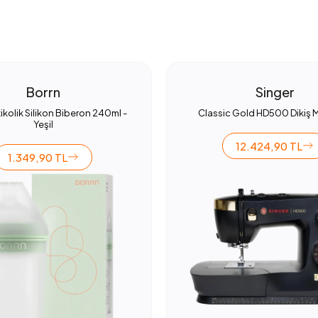
Borrn
Singer
ikolik Silikon Biberon 240ml -
Classic Gold HD500 Dikiş 
Yeşil
12.424,90 TL
1.349,90 TL