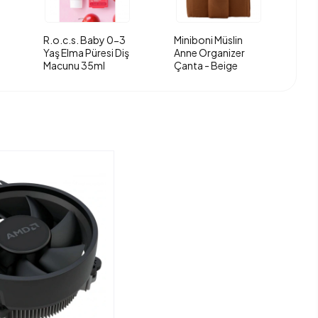
R.o.c.s. Baby 0-3
Miniboni Müslin
Yaş Elma Püresi Diş
Anne Organizer
Macunu 35ml
Çanta - Beige