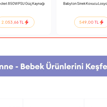
ocket 850W PSU Güç Kaynağı
Babyton Sinek Kovucu Losyo
2.053,66 TL
549,00 TL