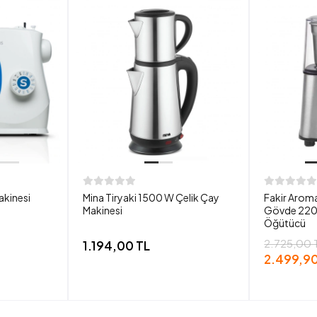
akinesi
Mina Tiryaki 1500 W Çelik Çay
Fakir Aroma
Makinesi
Gövde 220
Öğütücü
2.725,00 
1.194,00 TL
2.499,90