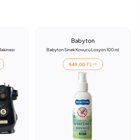
Babyton
Makinesi
Babyton Sinek Kovucu Losyon 100 ml
549,00 TL