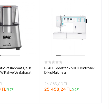
tic Paslanmaz Çelik
PFAFF Smarter 260C Elektronik
W Kahve Ve Baharat
Dikiş Makinesi
TL
26.083,00 TL
 TL
25.458,24 TL
%8
%2