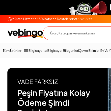
0850 307 10 77
Müşteri Hizmetleri & Whatsapp Destek:
Tüm Ürünler
Bilgisayarlar
Bilgisayar Bileşenleri
Çevre Birimleri
Ev Ve 
VADE FARKSIZ
Peşin Fiyatına Kolay
Ödeme Şimdi