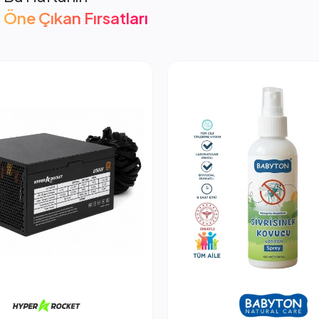
Öne Çıkan Fırsatları
cket 850W PSU Güç Kaynağı
2.053,66 TL