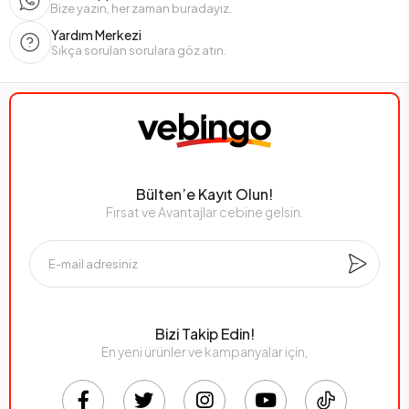
Bize yazın, her zaman buradayız.
Yardım Merkezi
Sıkça sorulan sorulara göz atın.
Bülten’e Kayıt Olun!
Fırsat ve Avantajlar cebine gelsin.
Bizi Takip Edin!
En yeni ürünler ve kampanyalar için,