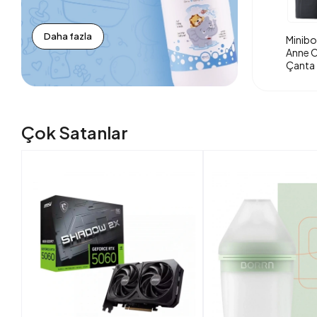
Daha fazla
Minibo
Anne O
Çanta 
Çok Satanlar