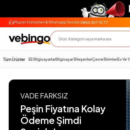
0850 307 10 77
Müşteri Hizmetleri & Whatsapp Destek:
Tüm Ürünler
Bilgisayarlar
Bilgisayar Bileşenleri
Çevre Birimleri
Ev Ve 
VADE FARKSIZ
Peşin Fiyatına Kolay
Ödeme Şimdi