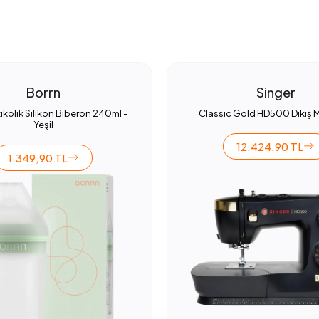
Borrn
Singer
ikolik Silikon Biberon 240ml -
Classic Gold HD500 Dikiş 
Yeşil
12.424,90 TL
1.349,90 TL