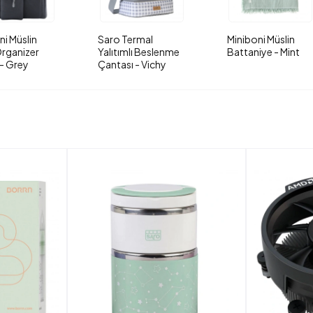
ni Müslin
Saro Termal
Miniboni Müslin
rganizer
Yalıtımlı Beslenme
Battaniye - Mint
- Grey
Çantası - Vichy