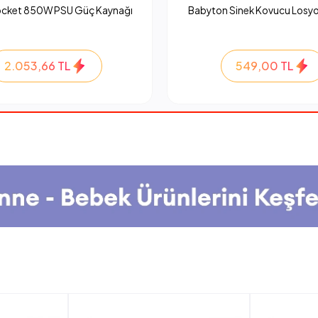
ocket 850W PSU Güç Kaynağı
Babyton Sinek Kovucu Losyo
2.053,66 TL
549,00 TL