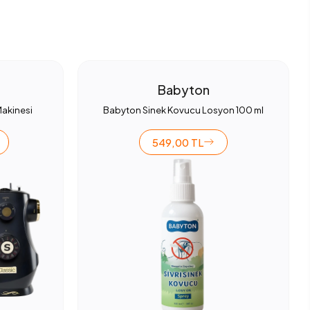
Babyton
Makinesi
Babyton Sinek Kovucu Losyon 100 ml
549,00 TL