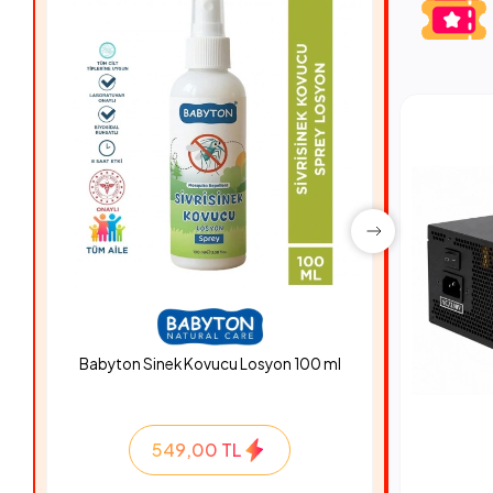
Babyton Sinek Kovucu Losyon 100 ml
Hyper Ro
549,00 TL