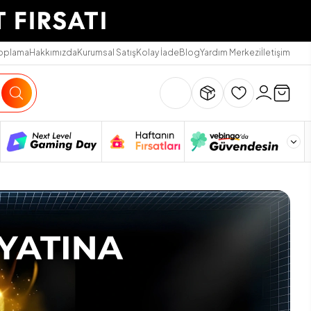
Toplama
Hakkımızda
Kurumsal Satış
Kolay İade
Blog
Yardım Merkezi
İletişim