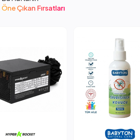
Öne Çıkan Fırsatları
cket 850W PSU Güç Kaynağı
2.053,66 TL