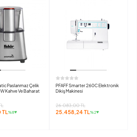
tic Paslanmaz Çelik
PFAFF Smarter 260C Elektronik
W Kahve Ve Baharat
Dikiş Makinesi
TL
26.083,00 TL
 TL
25.458,24 TL
%8
%2