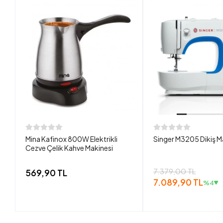
Mina Kafinox 800W Elektrikli
Singer M3205 Dikiş M
Cezve Çelik Kahve Makinesi
7.379,00 TL
569,90 TL
7.089,90 TL
%4