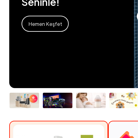
Seninle!
Hemen Keşfet