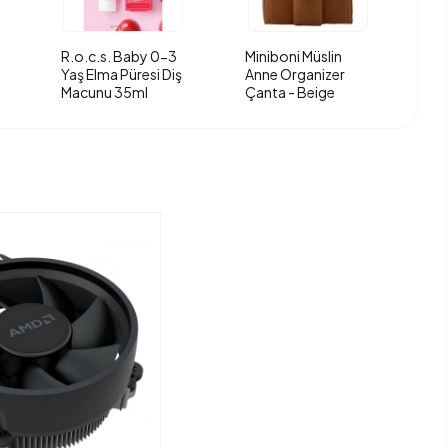
R.o.c.s. Baby 0-3
Miniboni Müslin
Yaş Elma Püresi Diş
Anne Organizer
Macunu 35ml
Çanta - Beige