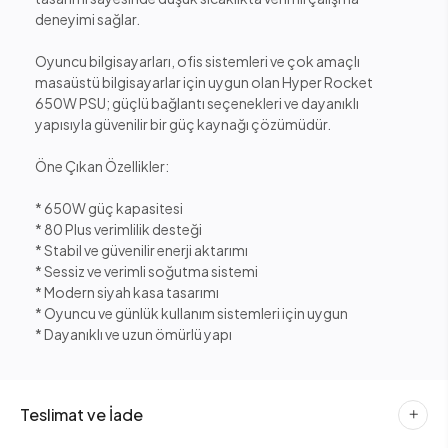
deneyimi sağlar.
Oyuncu bilgisayarları, ofis sistemleri ve çok amaçlı
masaüstü bilgisayarlar için uygun olan Hyper Rocket
650W PSU; güçlü bağlantı seçenekleri ve dayanıklı
yapısıyla güvenilir bir güç kaynağı çözümüdür.
Öne Çıkan Özellikler:
* 650W güç kapasitesi
* 80 Plus verimlilik desteği
* Stabil ve güvenilir enerji aktarımı
* Sessiz ve verimli soğutma sistemi
* Modern siyah kasa tasarımı
* Oyuncu ve günlük kullanım sistemleri için uygun
* Dayanıklı ve uzun ömürlü yapı
Teslimat ve İade