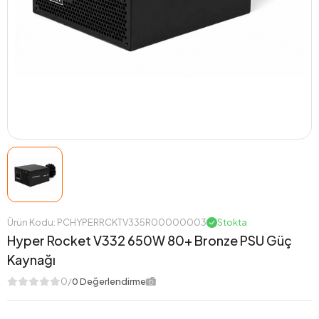
Ürün Kodu: PCHYPERRCKTV335R00000003
Stokta
Hyper Rocket V332 650W 80+ Bronze PSU Güç
Kaynağı
0/
0 Değerlendirme