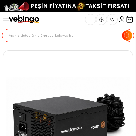
Genel Bakış
Ürün Açıklaması
Teslimat Ve İade
Ödeme Seçenekle