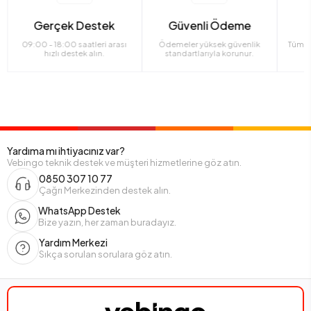
Gerçek Destek
Güvenli Ödeme
09:00 - 18:00 saatleri arası
Ödemeler yüksek güvenlik
Tüm ü
hızlı destek alın.
standartlarıyla korunur.
Yardıma mı ihtiyacınız var?
Vebingo teknik destek ve müşteri hizmetlerine göz atın.
0850 307 10 77
Çağrı Merkezinden destek alın.
WhatsApp Destek
Bize yazın, her zaman buradayız.
Yardım Merkezi
Sıkça sorulan sorulara göz atın.