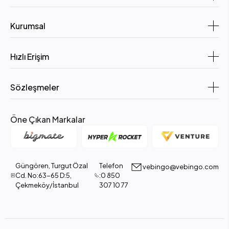
Kurumsal
Hızlı Erişim
Sözleşmeler
Öne Çıkan Markalar
Güngören, Turgut Özal
Telefon
vebingo@vebingo.com
Cd. No:63-65 D:5,
:0 850
Çekmeköy/İstanbul
307 10 77