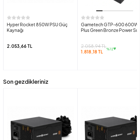
Hyper Rocket 850W PSU Güç
Gametech GTP-600 600W 
Kaynağı
Plus Green Bronze Power Su
2.053,66 TL
2.058,94 TL
%12
1.818,18 TL
Son gezdikleriniz