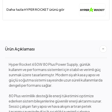
Daha fazla HYPER ROCKET ürünü gör
Ürün Açıklaması
Hyper Rocket 650W 80 Plus Power Supply, günlük
kullanım ve performans sistemleri için stabil ve verimli güç
sunmak üzere tasarlanmıştır. Modern siyah kasa yapısı ve
güçlü soğutma sistemi sayesinde uzun süreli kullanımlarda
dengeli performans sağlar.
80 Plus verimlilik desteği ile enerji tüketimini optimize
ederken sistem bileşenlerine güvenilir enerji aktarımı sunar.
Sessiz çalışan fan yapısı ve hava akışını artıran petek
tasarımı sayesinde düşük sıcaklıkta verimli çalışma