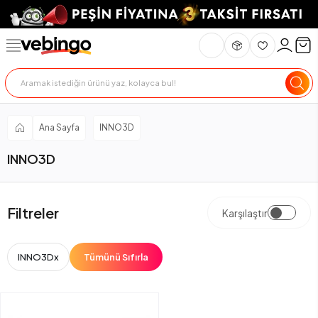
Ana Sayfa
INNO3D
INNO3D
Filtreler
Karşılaştır
INNO3D
x
Tümünü Sıfırla