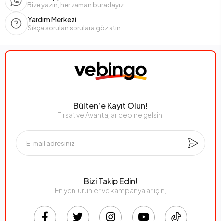
Bize yazın, her zaman buradayız.
Yardım Merkezi
Sıkça sorulan sorulara göz atın.
Bülten’e Kayıt Olun!
Fırsat ve Avantajlar cebine gelsin.
Bizi Takip Edin!
En yeni ürünler ve kampanyalar için,