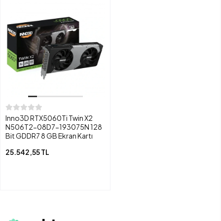
Inno3D RTX5060Ti Twin X2
N506T2-08D7-193075N 128
Bit GDDR7 8 GB Ekran Kartı
25.542,55 TL