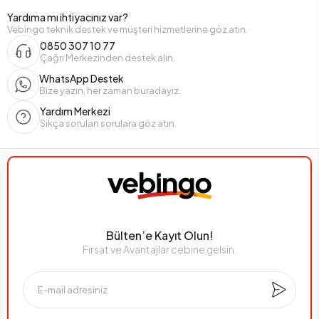
Yardıma mı ihtiyacınız var?
Vebingo teknik destek ve müşteri hizmetlerine göz atın.
0850 307 10 77
Çağrı Merkezinden destek alın.
WhatsApp Destek
Bize yazın, her zaman buradayız.
Yardım Merkezi
Sıkça sorulan sorulara göz atın.
Bülten’e Kayıt Olun!
Fırsat ve Avantajlar cebine gelsin.