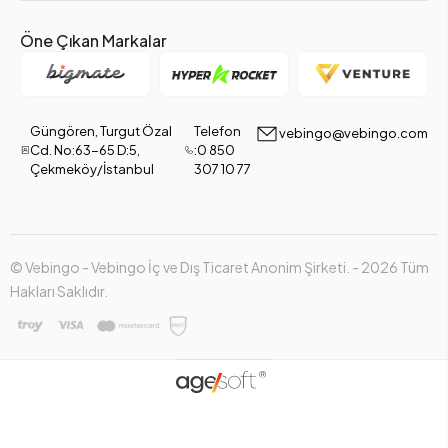
Öne Çıkan Markalar
Güngören, Turgut Özal
Telefon
vebingo@vebingo.com
Cd. No:63-65 D:5,
:0 850
Çekmeköy/İstanbul
307 10 77
© Vebingo - Vebingo İç ve Dış Ticaret Anonim Şirketi. - 2026 Tüm
Hakları Saklıdır.