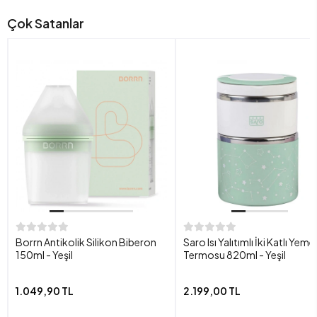
Çok Satanlar
Borrn Antikolik Silikon Biberon
Saro Isı Yalıtımlı İki Katlı Yeme
150ml - Yeşil
Termosu 820ml - Yeşil
1.049,90 TL
2.199,00 TL