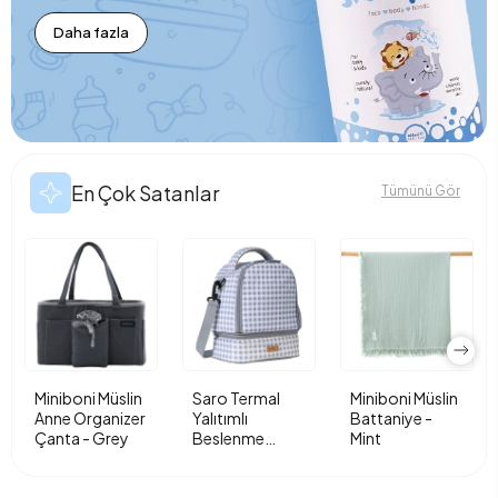
Daha fazla
En Çok Satanlar
Tümünü Gör
Miniboni Müslin
Saro Termal
Miniboni Müslin
Anne Organizer
Yalıtımlı
Battaniye -
Çanta - Grey
Beslenme
Mint
Çantası - Vichy