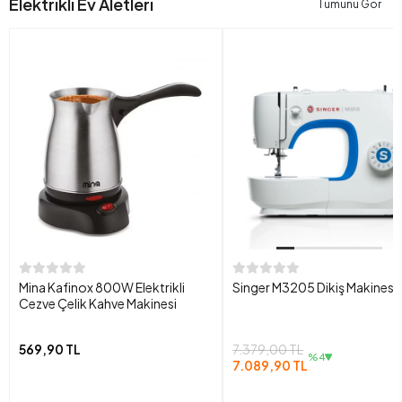
Elektrikli Ev Aletleri
Tümünü Gör
Mina Kafinox 800W Elektrikli
Singer M3205 Dikiş Makinesi
Cezve Çelik Kahve Makinesi
569,90 TL
7.379,00 TL
%4
7.089,90 TL