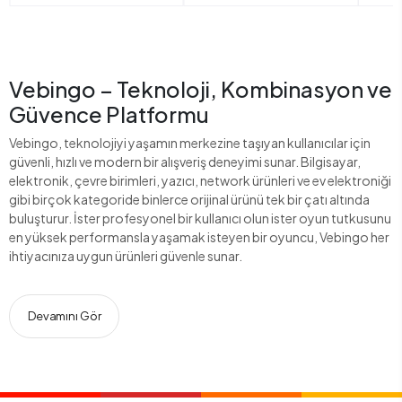
Vebingo – Teknoloji, Kombinasyon ve
Güvence Platformu
Vebingo, teknolojiyi yaşamın merkezine taşıyan kullanıcılar için
güvenli, hızlı ve modern bir alışveriş deneyimi sunar. Bilgisayar,
elektronik, çevre birimleri, yazıcı, network ürünleri ve ev elektroniği
gibi birçok kategoride binlerce orijinal ürünü tek bir çatı altında
buluşturur. İster profesyonel bir kullanıcı olun ister oyun tutkusunu
en yüksek performansla yaşamak isteyen bir oyuncu, Vebingo her
ihtiyacınıza uygun ürünleri güvenle sunar.
Devamını Gör