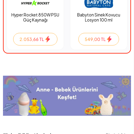
Hyper Rocket 850W PSU
Babyton Sinek Kovucu
Güç Kaynağı
Losyon 100 ml
2.053,66 TL
549,00 TL