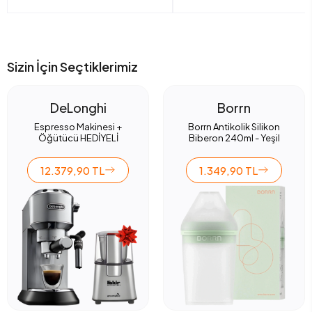
Sizin İçin Seçtiklerimiz
DeLonghi
Borrn
Espresso Makinesi +
Borrn Antikolik Silikon
Öğütücü HEDİYELİ
Biberon 240ml - Yeşil
12.379,90 TL
1.349,90 TL