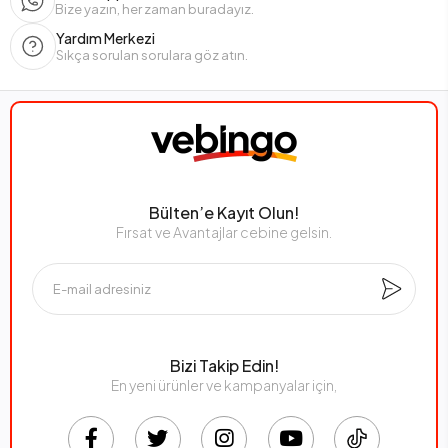
Bize yazın, her zaman buradayız.
Yardım Merkezi
Sıkça sorulan sorulara göz atın.
Bülten’e Kayıt Olun!
Fırsat ve Avantajlar cebine gelsin.
Bizi Takip Edin!
En yeni ürünler ve kampanyalar için,