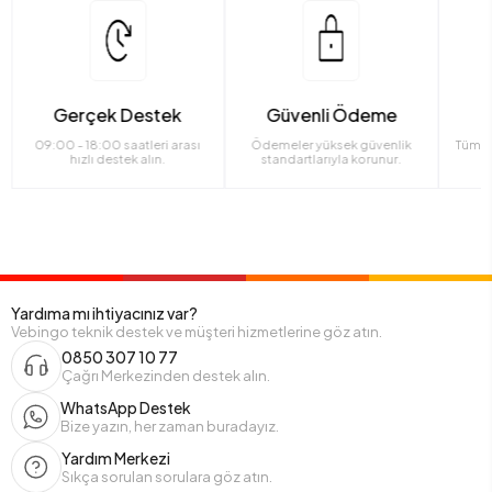
Gerçek Destek
Güvenli Ödeme
09:00 - 18:00 saatleri arası
Ödemeler yüksek güvenlik
Tüm ü
hızlı destek alın.
standartlarıyla korunur.
Yardıma mı ihtiyacınız var?
Vebingo teknik destek ve müşteri hizmetlerine göz atın.
0850 307 10 77
Çağrı Merkezinden destek alın.
WhatsApp Destek
Bize yazın, her zaman buradayız.
Yardım Merkezi
Sıkça sorulan sorulara göz atın.