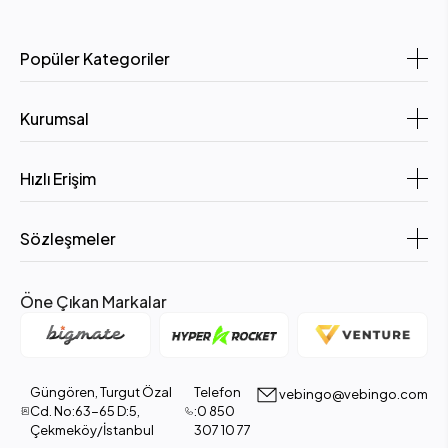
Popüler Kategoriler
Kurumsal
Hızlı Erişim
Sözleşmeler
Öne Çıkan Markalar
Güngören, Turgut Özal
Telefon
vebingo@vebingo.com
Cd. No:63-65 D:5,
:0 850
Çekmeköy/İstanbul
307 10 77