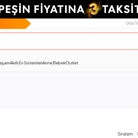
Ürün 
Yaşam
Akıllı Ev Sistemleri
Anne Bebek
Outlet
Sıralama