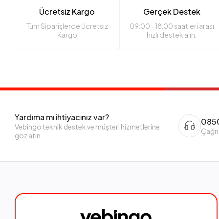
Ücretsiz Kargo
Gerçek Destek
Tüm Siparişlerde Ücretsiz
09:00 - 18:00 saatleri arası
Kargo
hızlı destek alın.
Yardıma mı ihtiyacınız var?
0850
Vebingo teknik destek ve müşteri hizmetlerine
Çağrı
göz atın.