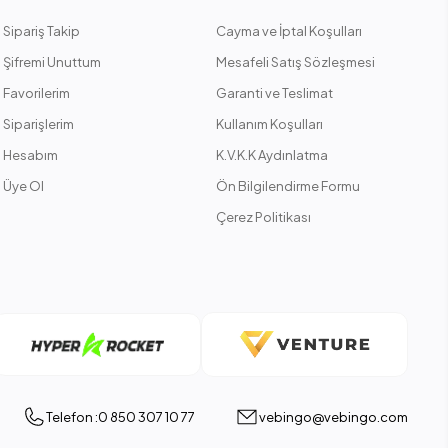
Sipariş Takip
Cayma ve İptal Koşulları
Şifremi Unuttum
Mesafeli Satış Sözleşmesi
Favorilerim
Garanti ve Teslimat
Siparişlerim
Kullanım Koşulları
Hesabım
K.V.K.K Aydınlatma
Üye Ol
Ön Bilgilendirme Formu
Çerez Politikası
Telefon :0 850 307 10 77
vebingo@vebingo.com