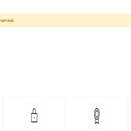
unamadı.