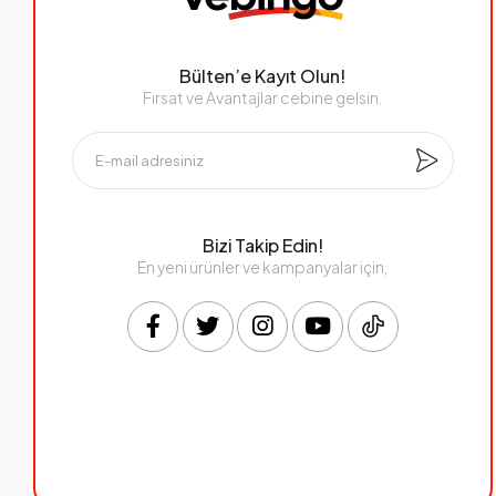
Bülten’e Kayıt Olun!
Fırsat ve Avantajlar cebine gelsin.
Bizi Takip Edin!
En yeni ürünler ve kampanyalar için,