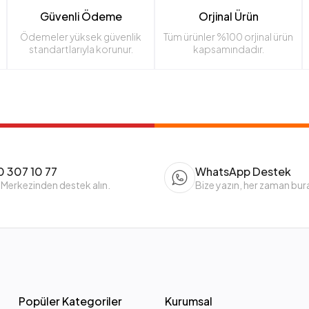
Güvenli Ödeme
Orjinal Ürün
Ödemeler yüksek güvenlik
Tüm ürünler %100 orjinal ürün
standartlarıyla korunur.
kapsamındadır.
 307 10 77
WhatsApp Destek
 Merkezinden destek alın.
Bize yazın, her zaman bur
Popüler Kategoriler
Kurumsal