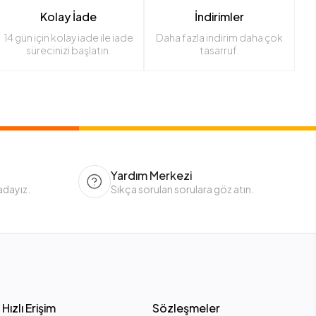
Kolay İade
İndirimler
14 gün için kolay iade ile iade
Daha fazla indirim daha çok
sürecinizi başlatın.
tasarruf.
Yardım Merkezi
adayız.
Sıkça sorulan sorulara göz atın.
Hızlı Erişim
Sözleşmeler