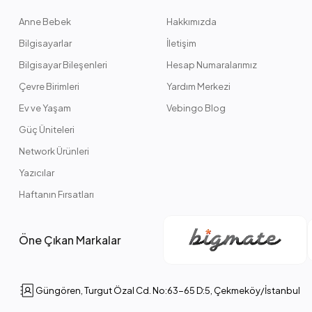
Anne Bebek
Hakkımızda
Bilgisayarlar
İletişim
Bilgisayar Bileşenleri
Hesap Numaralarımız
Çevre Birimleri
Yardım Merkezi
Ev ve Yaşam
Vebingo Blog
Güç Üniteleri
Network Ürünleri
Yazıcılar
Haftanın Fırsatları
Öne Çıkan Markalar
Güngören, Turgut Özal Cd. No:63-65 D:5, Çekmeköy/İstanbul