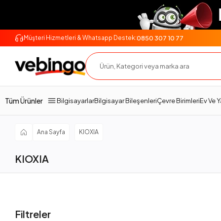
0850 307 10 77
Müşteri Hizmetleri & Whatsapp Destek:
Tüm Ürünler
Bilgisayarlar
Bilgisayar Bileşenleri
Çevre Birimleri
Ev Ve 
Ana Sayfa
KIOXIA
KIOXIA
Filtreler