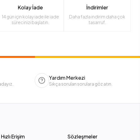
Kolay İade
İndirimler
14 gün için kolay iade ile iade
Daha fazla indirim daha çok
sürecinizi başlatın.
tasarruf.
Yardım Merkezi
adayız.
Sıkça sorulan sorulara göz atın.
Hızlı Erişim
Sözleşmeler