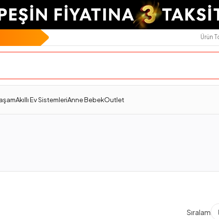
Ürün 
Yaşam
Akıllı Ev Sistemleri
Anne Bebek
Outlet
Sıralama