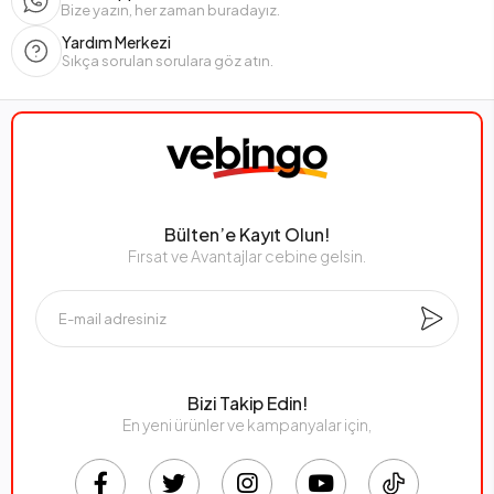
Bize yazın, her zaman buradayız.
Yardım Merkezi
Sıkça sorulan sorulara göz atın.
Bülten’e Kayıt Olun!
Fırsat ve Avantajlar cebine gelsin.
Bizi Takip Edin!
En yeni ürünler ve kampanyalar için,