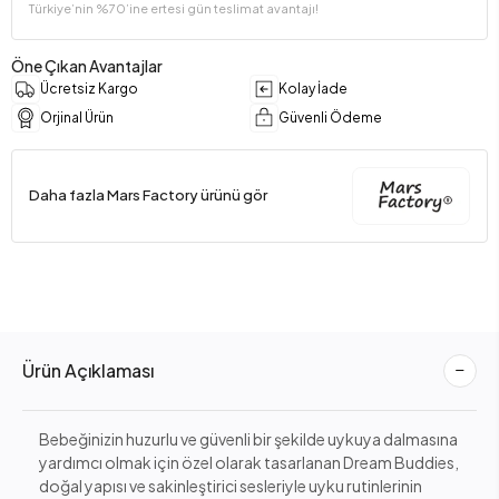
Türkiye’nin %70’ine ertesi gün teslimat avantajı!
Öne Çıkan Avantajlar
Ücretsiz Kargo
Kolay İade
Orjinal Ürün
Güvenli Ödeme
Daha fazla Mars Factory ürünü gör
Ürün Açıklaması
Bebeğinizin huzurlu ve güvenli bir şekilde uykuya dalmasına
yardımcı olmak için özel olarak tasarlanan Dream Buddies,
doğal yapısı ve sakinleştirici sesleriyle uyku rutinlerinin