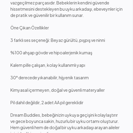
vazgeçilmez parçasıdır. Bebeklerin kendini güvende
hissetmesini destekleyen bu uyku arkadaşı, ebeveynler için
de pratik ve güvenilir bir kullanım sunar.
Öne Çıkan Özellikler
3 farklı ses seçeneği: Beyaz gürültü, pışpış ve ninni
%100 ahşap gövde ve hipoalerjenik kumaş
Kalem pille çalışan, kolay kullanımlı yapı
30° derecede yıkanabilir, hijyenik tasarım
Kimyasal içermeyen, doğal ve güvenli materyaller
Pil dahil değildir, 2 adet AA pil gereklidir
Dream Buddies, bebeğinizin uykuya geçişini kolaylaştırır
ve gece boyunca sakin, huzurlu bir uyku ortamı oluşturur.
Hem güvenli hem de doğal bir uyku arkadaşı arayan aileler