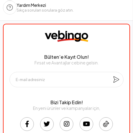
Yardım Merkezi
Sıkça sorulan sorulara göz atın.
Bülten’e Kayıt Olun!
Fırsat ve Avantajlar cebine gelsin.
Bizi Takip Edin!
En yeni ürünler ve kampanyalar için,