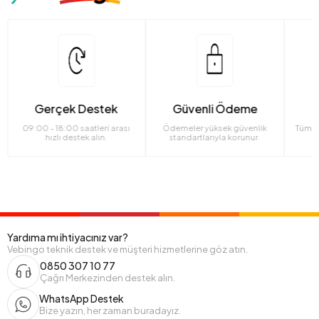
Gerçek Destek
Güvenli Ödeme
09:00 - 18:00 saatleri arası
Ödemeler yüksek güvenlik
Tüm ü
hızlı destek alın.
standartlarıyla korunur.
Yardıma mı ihtiyacınız var?
Vebingo teknik destek ve müşteri hizmetlerine göz atın.
0850 307 10 77
Çağrı Merkezinden destek alın.
WhatsApp Destek
Bize yazın, her zaman buradayız.