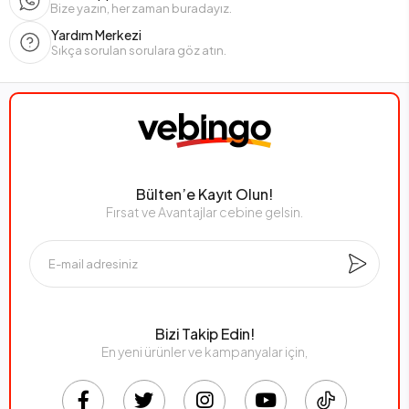
Bize yazın, her zaman buradayız.
Yardım Merkezi
Sıkça sorulan sorulara göz atın.
Bülten’e Kayıt Olun!
Fırsat ve Avantajlar cebine gelsin.
Bizi Takip Edin!
En yeni ürünler ve kampanyalar için,