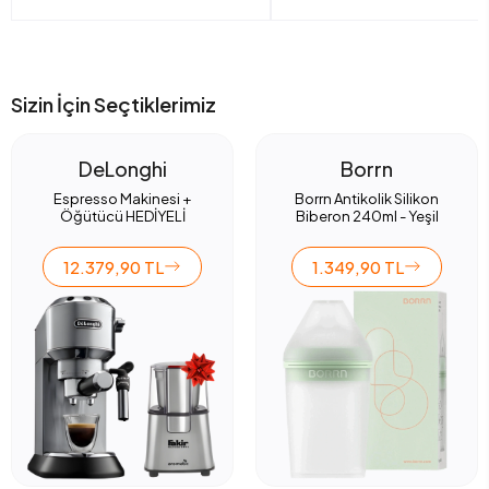
Sizin İçin Seçtiklerimiz
DeLonghi
Borrn
Espresso Makinesi +
Borrn Antikolik Silikon
Öğütücü HEDİYELİ
Biberon 240ml - Yeşil
12.379,90 TL
1.349,90 TL