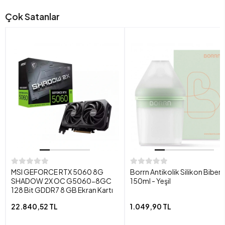
Çok Satanlar
MSI GEFORCE RTX 5060 8G
Borrn Antikolik Silikon Biber
SHADOW 2X OC G5060-8GC
150ml - Yeşil
128 Bit GDDR7 8 GB Ekran Kartı
22.840,52 TL
1.049,90 TL