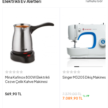
Elektrikli Ev Aletleri
Tümünü Gör
Mina Kafinox 800W Elektrikli
Singer M3205 Dikiş Makinesi
Cezve Çelik Kahve Makinesi
569,90 TL
7.379,00 TL
%4
7.089,90 TL