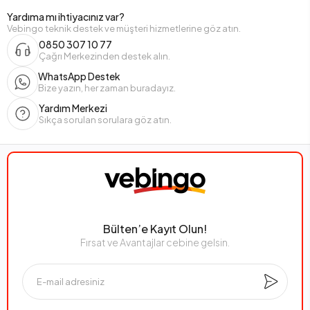
Yardıma mı ihtiyacınız var?
Vebingo teknik destek ve müşteri hizmetlerine göz atın.
0850 307 10 77
Çağrı Merkezinden destek alın.
WhatsApp Destek
Bize yazın, her zaman buradayız.
Yardım Merkezi
Sıkça sorulan sorulara göz atın.
Bülten’e Kayıt Olun!
Fırsat ve Avantajlar cebine gelsin.