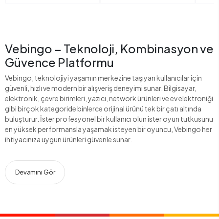
Vebingo – Teknoloji, Kombinasyon ve
Güvence Platformu
Vebingo, teknolojiyi yaşamın merkezine taşıyan kullanıcılar için
güvenli, hızlı ve modern bir alışveriş deneyimi sunar. Bilgisayar,
elektronik, çevre birimleri, yazıcı, network ürünleri ve ev elektroniği
gibi birçok kategoride binlerce orijinal ürünü tek bir çatı altında
buluşturur. İster profesyonel bir kullanıcı olun ister oyun tutkusunu
en yüksek performansla yaşamak isteyen bir oyuncu, Vebingo her
ihtiyacınıza uygun ürünleri güvenle sunar.
Devamını Gör