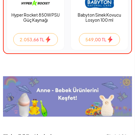
Hyper Rocket 850W PSU
Babyton Sinek Kovucu
Güç Kaynağı
Losyon 100 ml
2.053,66 TL
549,00 TL