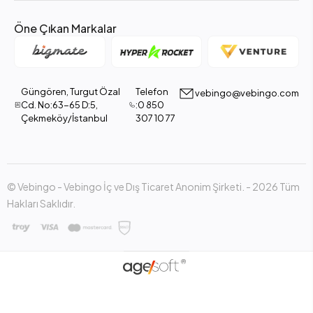
Öne Çıkan Markalar
Güngören, Turgut Özal
Telefon
vebingo@vebingo.com
Cd. No:63-65 D:5,
:0 850
Çekmeköy/İstanbul
307 10 77
© Vebingo - Vebingo İç ve Dış Ticaret Anonim Şirketi. - 2026 Tüm
Hakları Saklıdır.