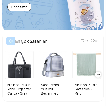
Daha fazla
En Çok Satanlar
Tümünü Gör
Miniboni Müslin
Saro Termal
Miniboni Müslin
Anne Organizer
Yalıtımlı
Battaniye -
Çanta - Grey
Beslenme
Mint
Çantası - Vichy