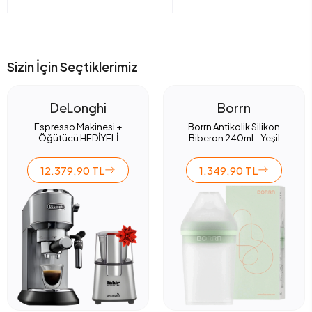
Sizin İçin Seçtiklerimiz
DeLonghi
Borrn
Espresso Makinesi +
Borrn Antikolik Silikon
Öğütücü HEDİYELİ
Biberon 240ml - Yeşil
12.379,90 TL
1.349,90 TL