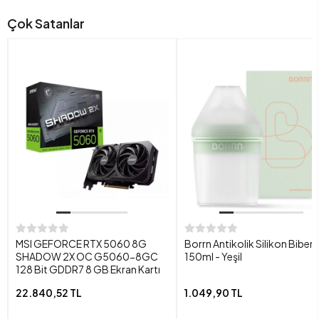
Çok Satanlar
MSI GEFORCE RTX 5060 8G
Borrn Antikolik Silikon Biber
SHADOW 2X OC G5060-8GC
150ml - Yeşil
128 Bit GDDR7 8 GB Ekran Kartı
22.840,52 TL
1.049,90 TL