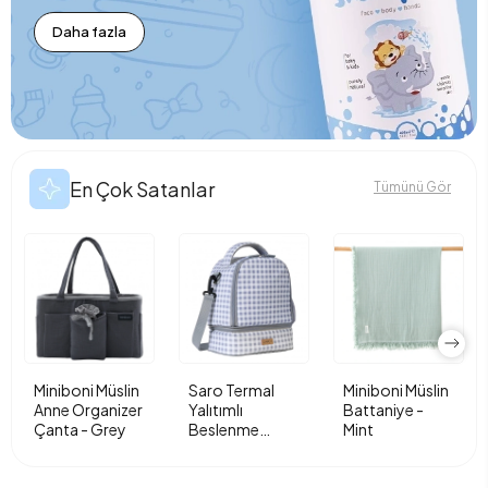
Daha fazla
En Çok Satanlar
Tümünü Gör
Miniboni Müslin
Saro Termal
Miniboni Müslin
Anne Organizer
Yalıtımlı
Battaniye -
Çanta - Grey
Beslenme
Mint
Çantası - Vichy