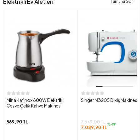
Elektrikli Ev Aletleri
Tümünü Gör
Mina Kafinox 800W Elektrikli
Singer M3205 Dikiş Makinesi
Cezve Çelik Kahve Makinesi
569,90 TL
7.379,00 TL
%4
7.089,90 TL