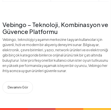
Vebingo – Teknoloji, Kombinasyon ve
Güvence Platformu
Vebingo, teknolojiyi yaşamın merkezine taşıyan kullanıcılar için
güvenli, hızlı ve modern bir alışveriş deneyimi sunar. Bilgisayar,
elektronik, çevre birimleri, yazıcı, network ürünleri ve ev elektroniği
gibi birçok kategoride binlerce orijinal ürünü tek bir çatı altında
buluşturur. İster profesyonel bir kullanıcı olun ister oyun tutkusunu
en yüksek performansla yaşamak isteyen bir oyuncu, Vebingo her
ihtiyacınıza uygun ürünleri güvenle sunar.
Devamını Gör