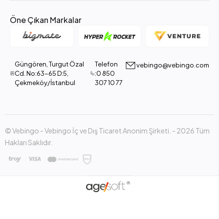
Öne Çıkan Markalar
Güngören, Turgut Özal
Telefon
vebingo@vebingo.com
Cd. No:63-65 D:5,
:0 850
Çekmeköy/İstanbul
307 10 77
© Vebingo - Vebingo İç ve Dış Ticaret Anonim Şirketi. - 2026 Tüm
Hakları Saklıdır.