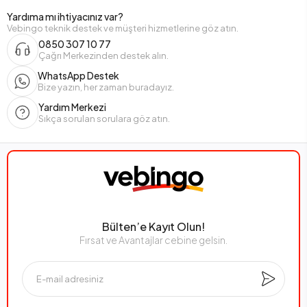
Yardıma mı ihtiyacınız var?
Vebingo teknik destek ve müşteri hizmetlerine göz atın.
0850 307 10 77
Çağrı Merkezinden destek alın.
WhatsApp Destek
Bize yazın, her zaman buradayız.
Yardım Merkezi
Sıkça sorulan sorulara göz atın.
Bülten’e Kayıt Olun!
Fırsat ve Avantajlar cebine gelsin.