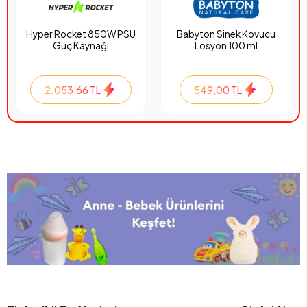
Hyper Rocket 850W PSU
Babyton Sinek Kovucu
Güç Kaynağı
Losyon 100 ml
2.053,66 TL
549,00 TL