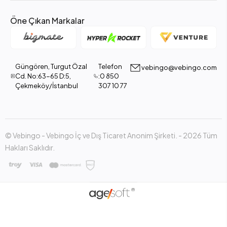
Öne Çıkan Markalar
Güngören, Turgut Özal
Telefon
vebingo@vebingo.com
Cd. No:63-65 D:5,
:0 850
Çekmeköy/İstanbul
307 10 77
© Vebingo - Vebingo İç ve Dış Ticaret Anonim Şirketi. - 2026 Tüm
Hakları Saklıdır.