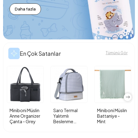
Daha fazla
En Çok Satanlar
Tümünü Gör
Miniboni Müslin
Saro Termal
Miniboni Müslin
Anne Organizer
Yalıtımlı
Battaniye -
Çanta - Grey
Beslenme
Mint
Çantası - Vichy