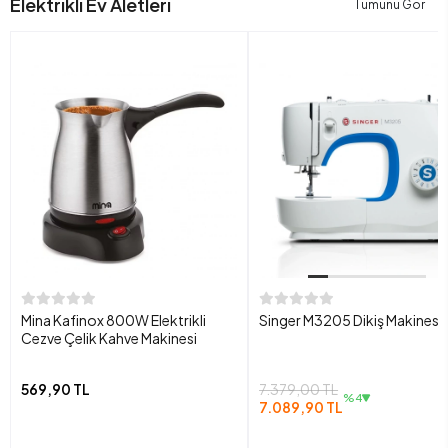
Elektrikli Ev Aletleri
Tümünü Gör
Mina Kafinox 800W Elektrikli
Singer M3205 Dikiş Makinesi
Cezve Çelik Kahve Makinesi
569,90 TL
7.379,00 TL
%4
7.089,90 TL