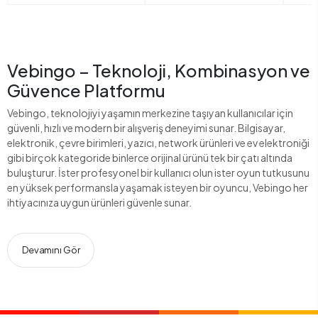
Vebingo – Teknoloji, Kombinasyon ve
Güvence Platformu
Vebingo, teknolojiyi yaşamın merkezine taşıyan kullanıcılar için
güvenli, hızlı ve modern bir alışveriş deneyimi sunar. Bilgisayar,
elektronik, çevre birimleri, yazıcı, network ürünleri ve ev elektroniği
gibi birçok kategoride binlerce orijinal ürünü tek bir çatı altında
buluşturur. İster profesyonel bir kullanıcı olun ister oyun tutkusunu
en yüksek performansla yaşamak isteyen bir oyuncu, Vebingo her
ihtiyacınıza uygun ürünleri güvenle sunar.
Devamını Gör