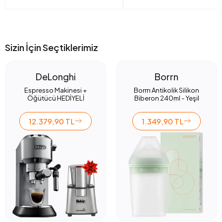
Sizin İçin Seçtiklerimiz
DeLonghi
Borrn
Espresso Makinesi +
Borrn Antikolik Silikon
Öğütücü HEDİYELİ
Biberon 240ml - Yeşil
12.379,90 TL
1.349,90 TL