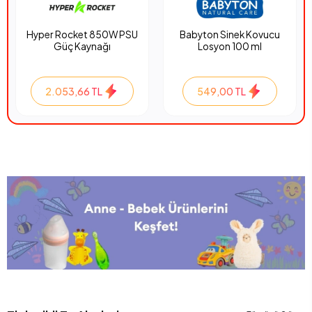
Hyper Rocket 850W PSU
Babyton Sinek Kovucu
Güç Kaynağı
Losyon 100 ml
2.053,66 TL
549,00 TL