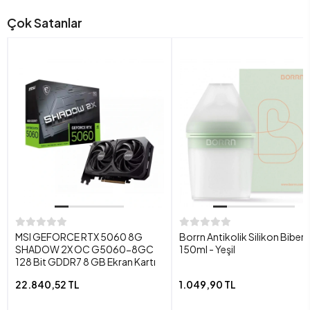
Çok Satanlar
MSI GEFORCE RTX 5060 8G
Borrn Antikolik Silikon Biber
SHADOW 2X OC G5060-8GC
150ml - Yeşil
128 Bit GDDR7 8 GB Ekran Kartı
22.840,52 TL
1.049,90 TL