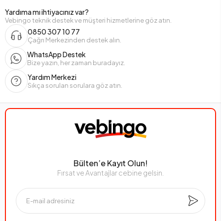
Yardıma mı ihtiyacınız var?
Vebingo teknik destek ve müşteri hizmetlerine göz atın.
0850 307 10 77
Çağrı Merkezinden destek alın.
WhatsApp Destek
Bize yazın, her zaman buradayız.
Yardım Merkezi
Sıkça sorulan sorulara göz atın.
Bülten’e Kayıt Olun!
Fırsat ve Avantajlar cebine gelsin.