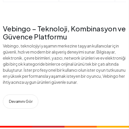
Vebingo – Teknoloji, Kombinasyon ve
Güvence Platformu
Vebingo, teknolojiyi yaşamın merkezine taşıyan kullanıcılar için
güvenli, hızlı ve modern bir alışveriş deneyimi sunar. Bilgisayar,
elektronik, çevre birimleri, yazıcı, network ürünleri ve ev elektroniği
gibi birçok kategoride binlerce orijinal ürünü tek bir çatı altında
buluşturur. İster profesyonel bir kullanıcı olun ister oyun tutkusunu
en yüksek performansla yaşamak isteyen bir oyuncu, Vebingo her
ihtiyacınıza uygun ürünleri güvenle sunar.
Devamını Gör