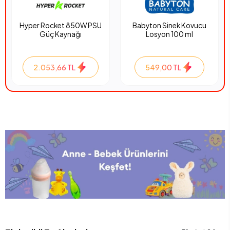
Hyper Rocket 850W PSU
Babyton Sinek Kovucu
Güç Kaynağı
Losyon 100 ml
2.053,66 TL
549,00 TL