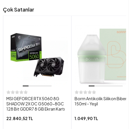
Çok Satanlar
MSI GEFORCE RTX 5060 8G
Borrn Antikolik Silikon Biber
SHADOW 2X OC G5060-8GC
150ml - Yeşil
128 Bit GDDR7 8 GB Ekran Kartı
22.840,52 TL
1.049,90 TL