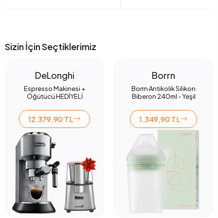
Sizin İçin Seçtiklerimiz
DeLonghi
Borrn
Espresso Makinesi +
Borrn Antikolik Silikon
Öğütücü HEDİYELİ
Biberon 240ml - Yeşil
12.379,90 TL
1.349,90 TL