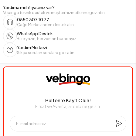
Yardıma mı ihtiyacınız var?
Vebingo teknik destek ve müşteri hizmetlerine göz atın.
0850 307 10 77
Çağrı Merkezinden destek alın.
WhatsApp Destek
Bize yazın, her zaman buradayız.
Yardım Merkezi
Sıkça sorulan sorulara göz atın.
Bülten’e Kayıt Olun!
Fırsat ve Avantajlar cebine gelsin.