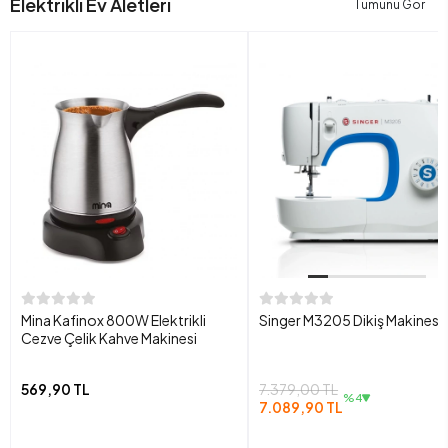
Elektrikli Ev Aletleri
Tümünü Gör
Mina Kafinox 800W Elektrikli
Singer M3205 Dikiş Makinesi
Cezve Çelik Kahve Makinesi
569,90 TL
7.379,00 TL
%4
7.089,90 TL