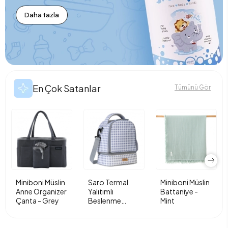
Daha fazla
En Çok Satanlar
Tümünü Gör
Miniboni Müslin
Saro Termal
Miniboni Müslin
Anne Organizer
Yalıtımlı
Battaniye -
Çanta - Grey
Beslenme
Mint
Çantası - Vichy