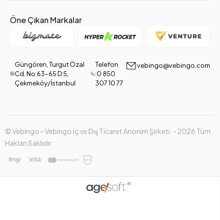
Öne Çıkan Markalar
Güngören, Turgut Özal
Telefon
vebingo@vebingo.com
Cd. No:63-65 D:5,
:0 850
Çekmeköy/İstanbul
307 10 77
© Vebingo - Vebingo İç ve Dış Ticaret Anonim Şirketi. - 2026 Tüm
Hakları Saklıdır.