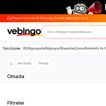
0850 307 10 77
Müşteri Hizmetleri & Whatsapp Destek:
Tüm Ürünler
Bilgisayarlar
Bilgisayar Bileşenleri
Çevre Birimleri
Ev Ve 
Ana Sayfa
Omada
Omada
Filtreler