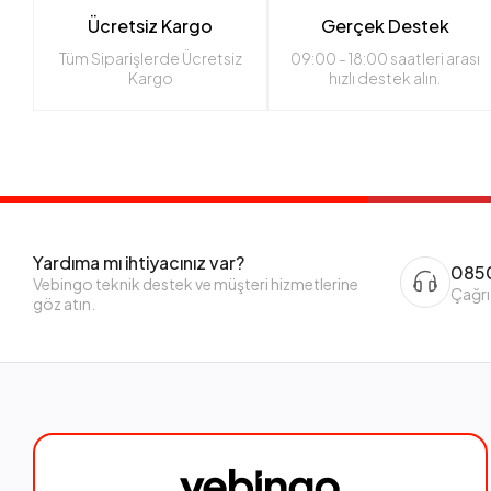
Ücretsiz Kargo
Gerçek Destek
Tüm Siparişlerde Ücretsiz
09:00 - 18:00 saatleri arası
Kargo
hızlı destek alın.
Yardıma mı ihtiyacınız var?
0850
Vebingo teknik destek ve müşteri hizmetlerine
Çağrı
göz atın.