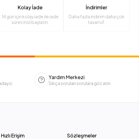
Kolay İade
İndirimler
14 gün için kolay iade ile iade
Daha fazla indirim daha çok
sürecinizi başlatın.
tasarruf.
Yardım Merkezi
adayız.
Sıkça sorulan sorulara göz atın.
Hızlı Erişim
Sözleşmeler