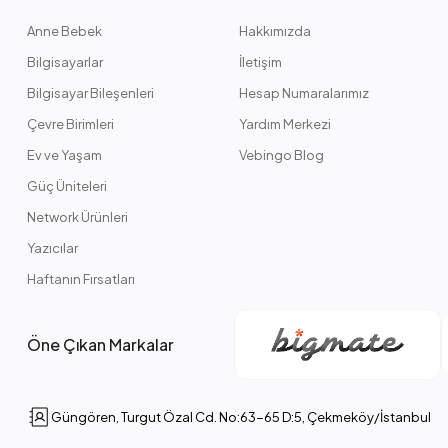
Anne Bebek
Hakkımızda
Bilgisayarlar
İletişim
Bilgisayar Bileşenleri
Hesap Numaralarımız
Çevre Birimleri
Yardım Merkezi
Ev ve Yaşam
Vebingo Blog
Güç Üniteleri
Network Ürünleri
Yazıcılar
Haftanın Fırsatları
Öne Çıkan Markalar
Güngören, Turgut Özal Cd. No:63-65 D:5, Çekmeköy/İstanbul