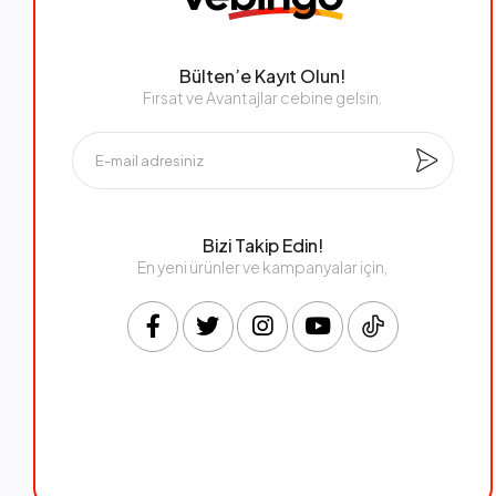
Bülten’e Kayıt Olun!
Fırsat ve Avantajlar cebine gelsin.
Bizi Takip Edin!
En yeni ürünler ve kampanyalar için,