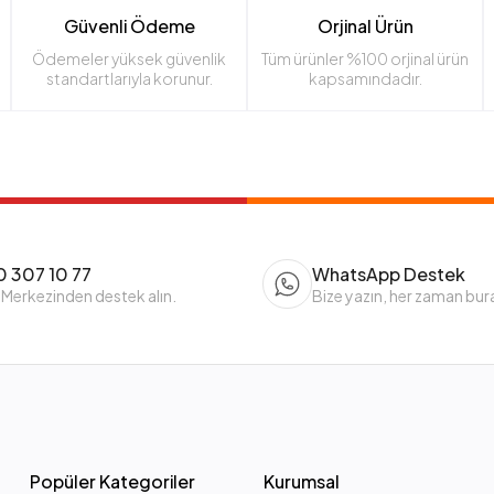
Güvenli Ödeme
Orjinal Ürün
Ödemeler yüksek güvenlik
Tüm ürünler %100 orjinal ürün
standartlarıyla korunur.
kapsamındadır.
 307 10 77
WhatsApp Destek
 Merkezinden destek alın.
Bize yazın, her zaman bur
Popüler Kategoriler
Kurumsal