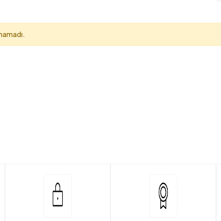
unamadı.