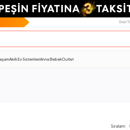
Ürün 
Yaşam
Akıllı Ev Sistemleri
Anne Bebek
Outlet
Sıralama