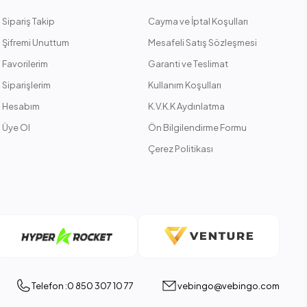
Sipariş Takip
Cayma ve İptal Koşulları
Şifremi Unuttum
Mesafeli Satış Sözleşmesi
Favorilerim
Garanti ve Teslimat
Siparişlerim
Kullanım Koşulları
Hesabım
K.V.K.K Aydınlatma
Üye Ol
Ön Bilgilendirme Formu
Çerez Politikası
Telefon :0 850 307 10 77
vebingo@vebingo.com