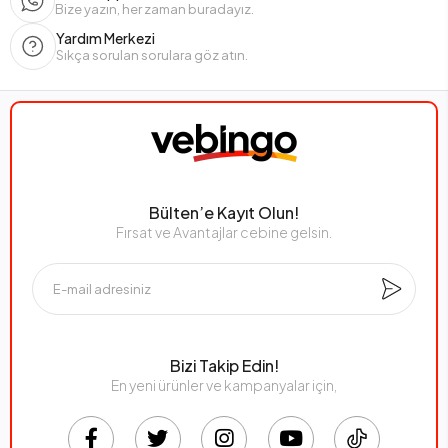
Bize yazın, her zaman buradayız.
Yardım Merkezi
Sıkça sorulan sorulara göz atın.
Bülten’e Kayıt Olun!
Fırsat ve Avantajlar cebine gelsin.
Bizi Takip Edin!
En yeni ürünler ve kampanyalar için,