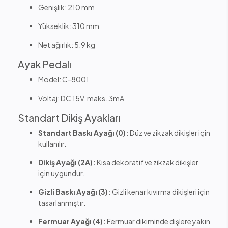
Genişlik: 210 mm
Yükseklik: 310 mm
Net ağırlık: 5.9 kg
Ayak Pedalı
Model: C-8001
Voltaj: DC 15V, maks. 3mA
Standart Dikiş Ayakları
Standart Baskı Ayağı (0):
Düz ve zikzak dikişler için
kullanılır.
Dikiş Ayağı (2A):
Kısa dekoratif ve zikzak dikişler
için uygundur.
Gizli Baskı Ayağı (3):
Gizli kenar kıvırma dikişleri için
tasarlanmıştır.
Fermuar Ayağı (4):
Fermuar dikiminde dişlere yakın