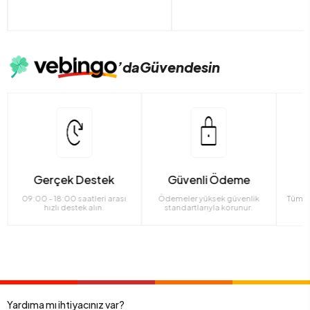
’da
Güvendesin
Gerçek Destek
Güvenli Ödeme
09:00 - 18:00 saatleri arası
Ödemeler yüksek güvenlik
Tüm ü
hızlı destek alın.
standartlarıyla korunur.
Yardıma mı ihtiyacınız var?