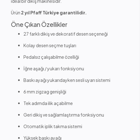
ideal bir dikiş makinesidir.
Ürün
2 yıl Pfaff Türkiye garantilidir.
Öne Çıkan Özellikler
27 farklı dikiş ve dekoratif desen seçeneği
Kolay desen seçme tuşları
Pedalsız çalışabilme özelliği
İğne aşağı / yukarı fonksiyonu
Baskı ayağı yukarıdayken sesli uyarı sistemi
6 mm zigzag genişliği
Tek adımda ilik açabilme
Geri dikiş ve sağlamlaştırma fonksiyonu
Otomatik iplik takma sistemi
Yüksek baskı ayağı