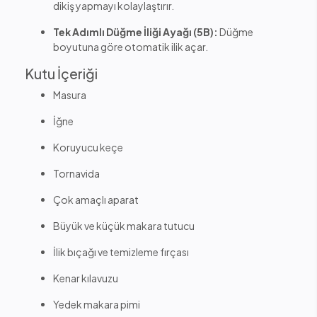
dikiş yapmayı kolaylaştırır.
Tek Adımlı Düğme İliği Ayağı (5B):
Düğme
boyutuna göre otomatik ilik açar.
Kutu İçeriği
Masura
İğne
Koruyucu keçe
Tornavida
Çok amaçlı aparat
Büyük ve küçük makara tutucu
İlik bıçağı ve temizleme fırçası
Kenar kılavuzu
Yedek makara pimi