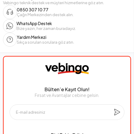
Vebingo teknik destek ve müşteri hizmetlerine göz atın.
0850 307 10 77
Çağrı Merkezinden destek alın.
WhatsApp Destek
Bize yazın, her zaman buradayız.
Yardım Merkezi
Sıkça sorulan sorulara göz atın.
Bülten’e Kayıt Olun!
Fırsat ve Avantajlar cebine gelsin.