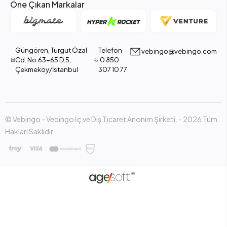
Öne Çıkan Markalar
Güngören, Turgut Özal
Telefon
vebingo@vebingo.com
Cd. No:63-65 D:5,
:0 850
Çekmeköy/İstanbul
307 10 77
© Vebingo - Vebingo İç ve Dış Ticaret Anonim Şirketi. - 2026 Tüm
Hakları Saklıdır.