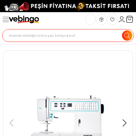
Genel Bakış
Ürün Açıklaması
Teslimat Ve İade
Ödeme Seçenekle