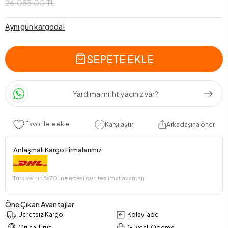
26.083,00 TL
Aynı gün kargoda!
SEPETE EKLE
Yardıma mı ihtiyacınız var?
Favorilere ekle
Karşılaştır
Arkadaşına öner
Anlaşmalı Kargo Firmalarımız
Türkiye’nin %70’ine ertesi gün teslimat avantajı!
Öne Çıkan Avantajlar
Ücretsiz Kargo
Kolay İade
Orjinal Ürün
Güvenli Ödeme