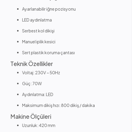
Ayarlanabilir iğne pozisyonu
LED aydınlatma
Serbest kol dikişi
Manuel iplik kesici
Sert plastik koruma çantası
Teknik Özellikler
Voltaj: 230V ~ 50Hz
Güç: 70W
Aydınlatma: LED
Maksimum dikiş hızı: 800 dikiş / dakika
Makine Ölçüleri
Uzunluk: 420 mm