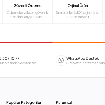
Güvenli Ödeme
Orjinal Ürün
Ödemeler yüksek güvenlik
Tüm ürünler %100 orjinal ürün
standartlarıyla korunur.
kapsamındadır.
 307 10 77
WhatsApp Destek
 Merkezinden destek alın.
Bize yazın, her zaman bur
Popüler Kategoriler
Kurumsal