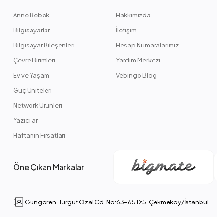
Anne Bebek
Hakkımızda
Bilgisayarlar
İletişim
Bilgisayar Bileşenleri
Hesap Numaralarımız
Çevre Birimleri
Yardım Merkezi
Ev ve Yaşam
Vebingo Blog
Güç Üniteleri
Network Ürünleri
Yazıcılar
Haftanın Fırsatları
Öne Çıkan Markalar
Güngören, Turgut Özal Cd. No:63-65 D:5, Çekmeköy/İstanbul