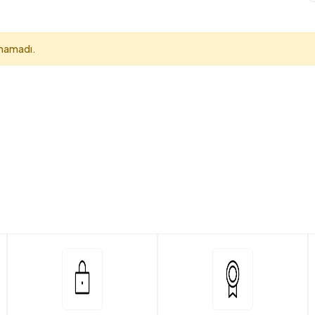
unamadı.