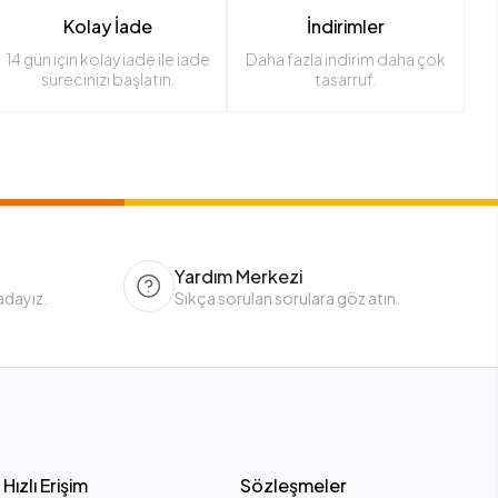
Kolay İade
İndirimler
14 gün için kolay iade ile iade
Daha fazla indirim daha çok
sürecinizi başlatın.
tasarruf.
Yardım Merkezi
adayız.
Sıkça sorulan sorulara göz atın.
Hızlı Erişim
Sözleşmeler