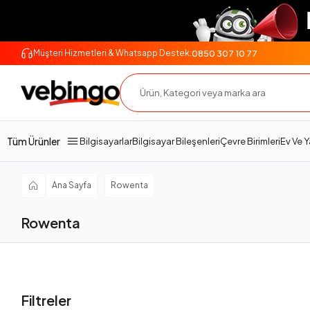
0850 307 10 77
Müşteri Hizmetleri & Whatsapp Destek:
Tüm Ürünler
Bilgisayarlar
Bilgisayar Bileşenleri
Çevre Birimleri
Ev Ve 
Ana Sayfa
Rowenta
Rowenta
Filtreler