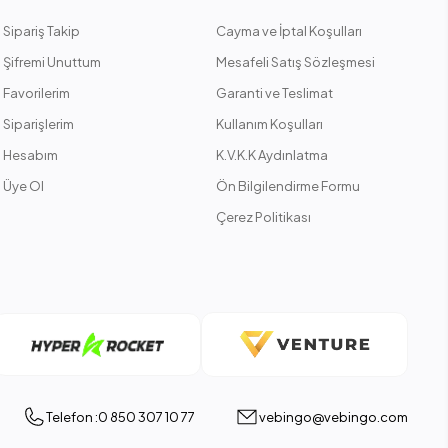
Sipariş Takip
Cayma ve İptal Koşulları
Şifremi Unuttum
Mesafeli Satış Sözleşmesi
Favorilerim
Garanti ve Teslimat
Siparişlerim
Kullanım Koşulları
Hesabım
K.V.K.K Aydınlatma
Üye Ol
Ön Bilgilendirme Formu
Çerez Politikası
Telefon :0 850 307 10 77
vebingo@vebingo.com