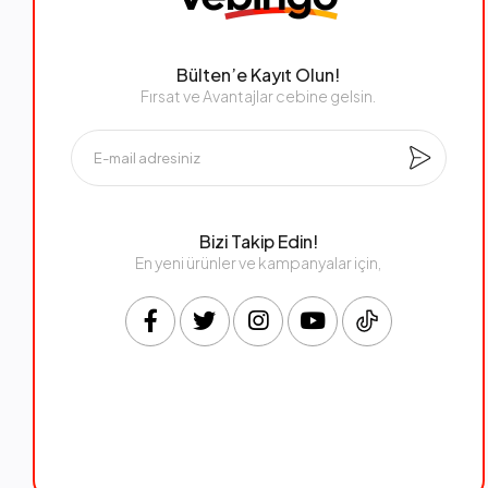
Bülten’e Kayıt Olun!
Fırsat ve Avantajlar cebine gelsin.
Bizi Takip Edin!
En yeni ürünler ve kampanyalar için,