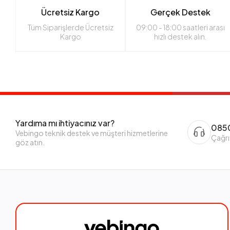
Ücretsiz Kargo
Gerçek Destek
Tüm Siparişlerde Ücretsiz
09:00 - 18:00 saatleri arası
Kargo
hızlı destek alın.
Yardıma mı ihtiyacınız var?
0850
Vebingo teknik destek ve müşteri hizmetlerine
Çağrı
göz atın.