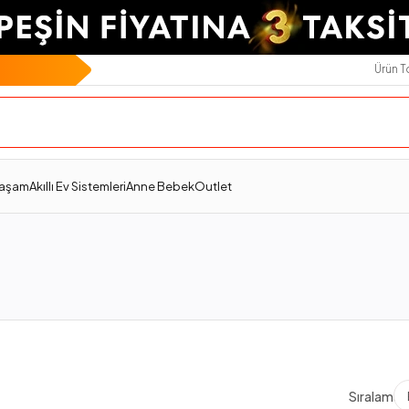
Ürün 
Yaşam
Akıllı Ev Sistemleri
Anne Bebek
Outlet
Sıralama