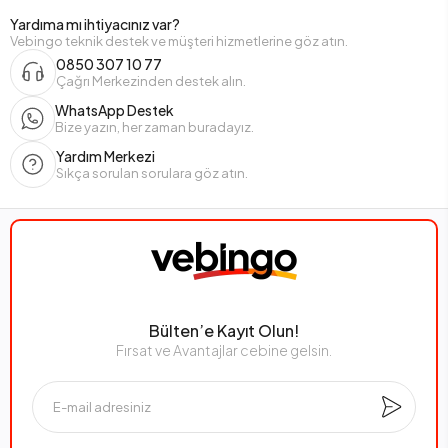
Yardıma mı ihtiyacınız var?
Vebingo teknik destek ve müşteri hizmetlerine göz atın.
0850 307 10 77
Çağrı Merkezinden destek alın.
WhatsApp Destek
Bize yazın, her zaman buradayız.
Yardım Merkezi
Sıkça sorulan sorulara göz atın.
Bülten’e Kayıt Olun!
Fırsat ve Avantajlar cebine gelsin.