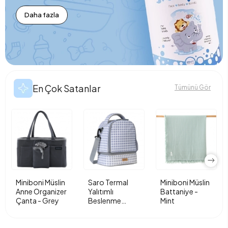
Daha fazla
En Çok Satanlar
Tümünü Gör
Saro Termal
Miniboni Müslin
R.o.c.s. Baby
Yalıtımlı
Battaniye -
0-3 Yaş Elma
Beslenme
Mint
Püresi Diş
Çantası - Vichy
Macunu 35ml