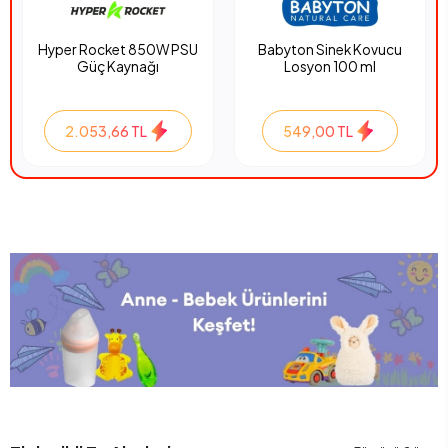
Babyton Sinek Kovucu
ARZUM AR1104 HESTIA
Losyon 100 ml
MULTI OKYANUS BLENDER
SETİ
549,00 TL
4.014,00 TL