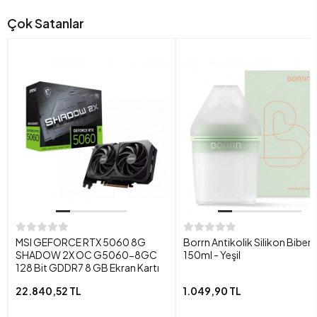
Çok Satanlar
MSI GEFORCE RTX 5060 8G
Borrn Antikolik Silikon Biber
SHADOW 2X OC G5060-8GC
150ml - Yeşil
128 Bit GDDR7 8 GB Ekran Kartı
22.840,52 TL
1.049,90 TL