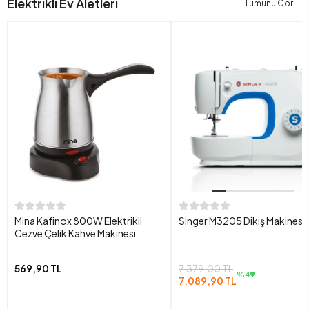
Elektrikli Ev Aletleri
Tümünü Gör
Mina Kafinox 800W Elektrikli
Singer M3205 Dikiş Makinesi
Cezve Çelik Kahve Makinesi
569,90 TL
7.379,00 TL
%4
7.089,90 TL