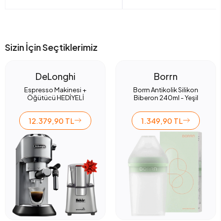
Sizin İçin Seçtiklerimiz
DeLonghi
Borrn
Espresso Makinesi +
Borrn Antikolik Silikon
Öğütücü HEDİYELİ
Biberon 240ml - Yeşil
12.379,90 TL
1.349,90 TL