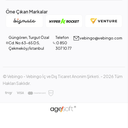
Öne Çıkan Markalar
Güngören, Turgut Özal
Telefon
vebingo@vebingo.com
Cd. No:63-65 D:5,
:0 850
Çekmeköy/İstanbul
307 10 77
© Vebingo - Vebingo İç ve Dış Ticaret Anonim Şirketi. - 2026 Tüm
Hakları Saklıdır.