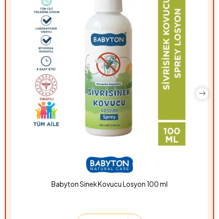
Hyper Rocket 850W PSU Güç Kaynağı
Babyton Sinek Kovucu Losyon 100 ml