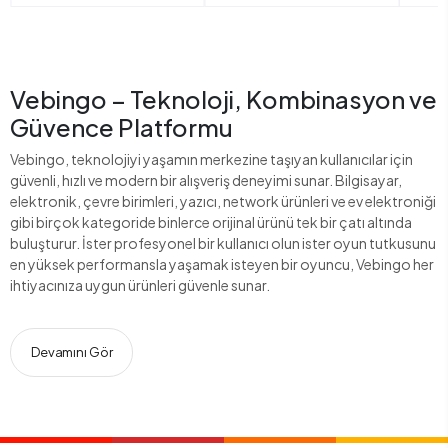
Vebingo – Teknoloji, Kombinasyon ve
Güvence Platformu
Vebingo, teknolojiyi yaşamın merkezine taşıyan kullanıcılar için
güvenli, hızlı ve modern bir alışveriş deneyimi sunar. Bilgisayar,
elektronik, çevre birimleri, yazıcı, network ürünleri ve ev elektroniği
gibi birçok kategoride binlerce orijinal ürünü tek bir çatı altında
buluşturur. İster profesyonel bir kullanıcı olun ister oyun tutkusunu
en yüksek performansla yaşamak isteyen bir oyuncu, Vebingo her
ihtiyacınıza uygun ürünleri güvenle sunar.
Devamını Gör