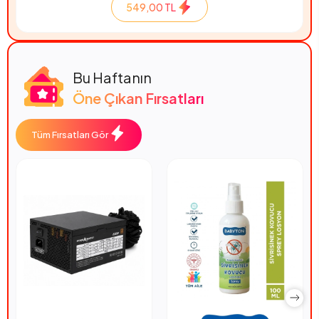
2.053,66 TL
549,00 TL
Bu Haftanın
Öne Çıkan Fırsatları
Tüm Fırsatları Gör