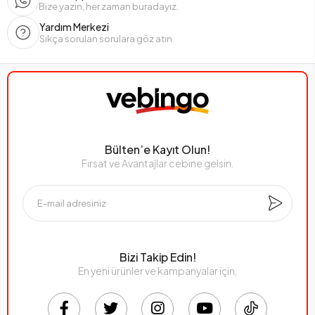
Bize yazın, her zaman buradayız.
Yardım Merkezi
Sıkça sorulan sorulara göz atın.
Bülten’e Kayıt Olun!
Fırsat ve Avantajlar cebine gelsin.
Bizi Takip Edin!
En yeni ürünler ve kampanyalar için,