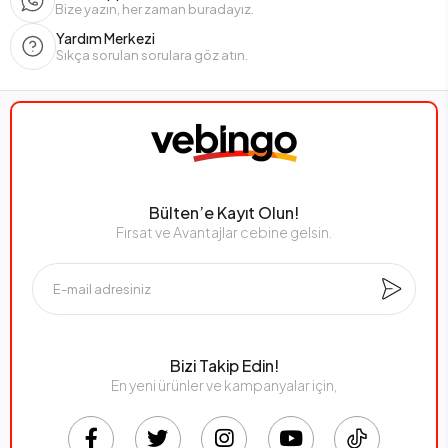
Bize yazın, her zaman buradayız.
Yardım Merkezi
Sıkça sorulan sorulara göz atın.
Bülten’e Kayıt Olun!
Fırsat ve Avantajlar cebine gelsin.
Bizi Takip Edin!
En yeni ürünler ve kampanyalar için,