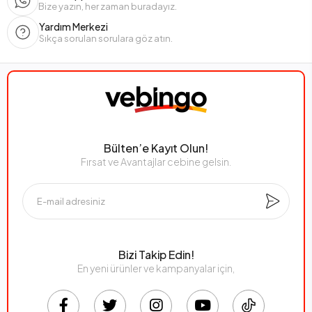
Bize yazın, her zaman buradayız.
Yardım Merkezi
Sıkça sorulan sorulara göz atın.
Bülten’e Kayıt Olun!
Fırsat ve Avantajlar cebine gelsin.
Bizi Takip Edin!
En yeni ürünler ve kampanyalar için,