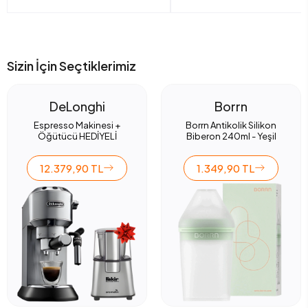
Sizin İçin Seçtiklerimiz
DeLonghi
Borrn
Espresso Makinesi +
Borrn Antikolik Silikon
Öğütücü HEDİYELİ
Biberon 240ml - Yeşil
12.379,90 TL
1.349,90 TL