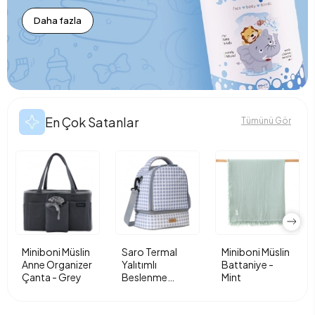
Daha fazla
En Çok Satanlar
Tümünü Gör
Miniboni Müslin
Saro Termal
Miniboni Müslin
Anne Organizer
Yalıtımlı
Battaniye -
Çanta - Grey
Beslenme
Mint
Çantası - Vichy