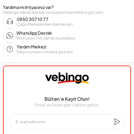
Yardıma mı ihtiyacınız var?
Vebingo teknik destek ve müşteri hizmetlerine göz atın.
0850 307 10 77
Çağrı Merkezinden destek alın.
WhatsApp Destek
Bize yazın, her zaman buradayız.
Yardım Merkezi
Sıkça sorulan sorulara göz atın.
Bülten’e Kayıt Olun!
Fırsat ve Avantajlar cebine gelsin.