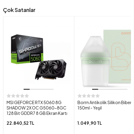
Çok Satanlar
MSI GEFORCE RTX 5060 8G
Borrn Antikolik Silikon Biber
SHADOW 2X OC G5060-8GC
150ml - Yeşil
128 Bit GDDR7 8 GB Ekran Kartı
22.840,52 TL
1.049,90 TL