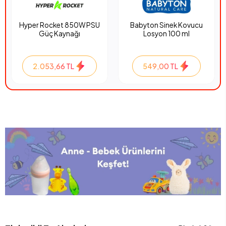
Hyper Rocket 850W PSU
Babyton Sinek Kovucu
Güç Kaynağı
Losyon 100 ml
2.053,66 TL
549,00 TL