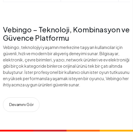
Vebingo – Teknoloji, Kombinasyon ve
Güvence Platformu
Vebingo, teknolojiyi yaşamın merkezine taşıyan kullanıcılar için
güvenli, hızlı ve modern bir alışveriş deneyimi sunar. Bilgisayar,
elektronik, çevre birimleri, yazıcı, network ürünleri ve ev elektroniği
gibi birçok kategoride binlerce orijinal ürünü tek bir çatı altında
buluşturur. İster profesyonel bir kullanıcı olun ister oyun tutkusunu
en yüksek performansla yaşamak isteyen bir oyuncu, Vebingo her
ihtiyacınıza uygun ürünleri güvenle sunar.
Devamını Gör