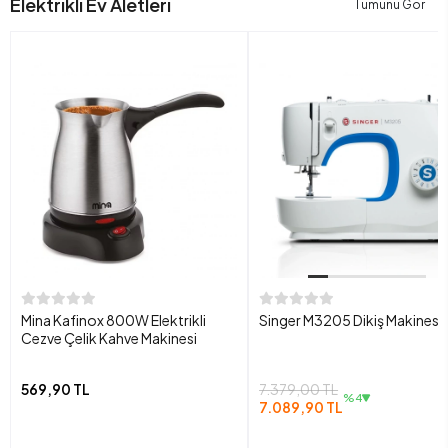
Elektrikli Ev Aletleri
Tümünü Gör
Mina Kafinox 800W Elektrikli
Singer M3205 Dikiş Makinesi
Cezve Çelik Kahve Makinesi
569,90 TL
7.379,00 TL
%4
7.089,90 TL