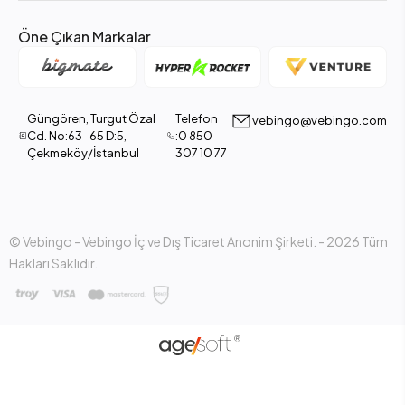
Öne Çıkan Markalar
Güngören, Turgut Özal
Telefon
vebingo@vebingo.com
Cd. No:63-65 D:5,
:0 850
Çekmeköy/İstanbul
307 10 77
© Vebingo - Vebingo İç ve Dış Ticaret Anonim Şirketi. - 2026 Tüm
Hakları Saklıdır.