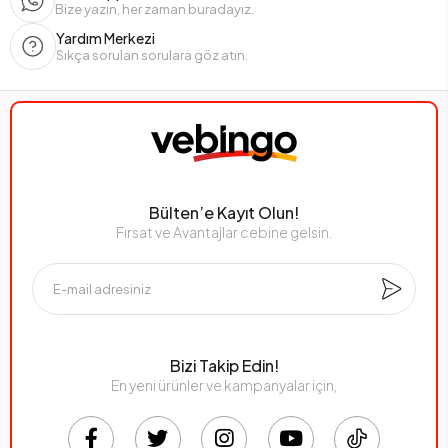
Bize yazın, her zaman buradayız.
Yardım Merkezi
Sıkça sorulan sorulara göz atın.
Bülten’e Kayıt Olun!
Fırsat ve Avantajlar cebine gelsin.
Bizi Takip Edin!
En yeni ürünler ve kampanyalar için,