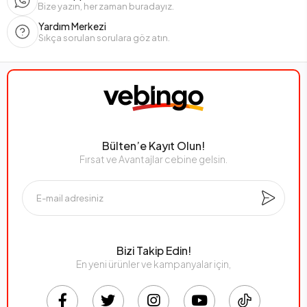
Bize yazın, her zaman buradayız.
Yardım Merkezi
Sıkça sorulan sorulara göz atın.
Bülten’e Kayıt Olun!
Fırsat ve Avantajlar cebine gelsin.
Bizi Takip Edin!
En yeni ürünler ve kampanyalar için,