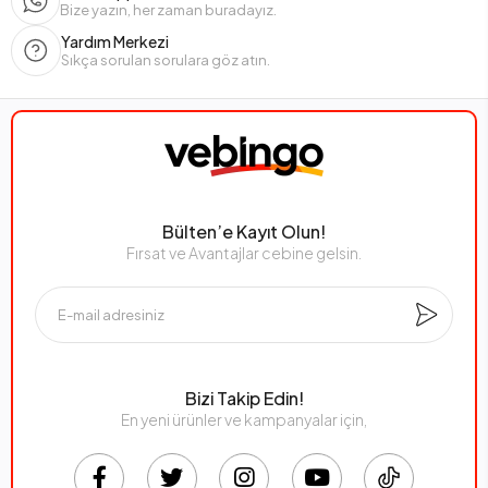
Bize yazın, her zaman buradayız.
Yardım Merkezi
Sıkça sorulan sorulara göz atın.
Bülten’e Kayıt Olun!
Fırsat ve Avantajlar cebine gelsin.
Bizi Takip Edin!
En yeni ürünler ve kampanyalar için,