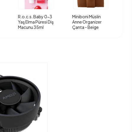
R.o.c.s. Baby 0-3
Miniboni Müslin
Yaş Elma Püresi Diş
Anne Organizer
Macunu 35ml
Çanta - Beige