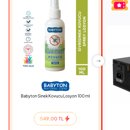
Babyton Sinek Kovucu Losyon 100 ml
Hyper Ro
549,00 TL