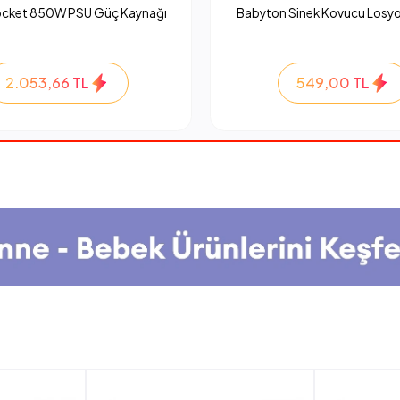
ocket 850W PSU Güç Kaynağı
Babyton Sinek Kovucu Losyo
2.053,66 TL
549,00 TL