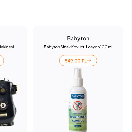
Babyton
Makinesi
Babyton Sinek Kovucu Losyon 100 ml
549,00 TL