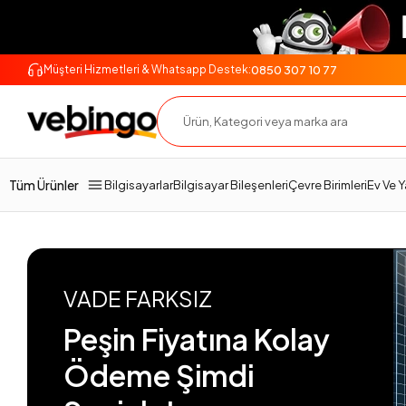
0850 307 10 77
Müşteri Hizmetleri & Whatsapp Destek:
Tüm Ürünler
Bilgisayarlar
Bilgisayar Bileşenleri
Çevre Birimleri
Ev Ve 
VADE FARKSIZ
Peşin Fiyatına Kolay
Ödeme Şimdi