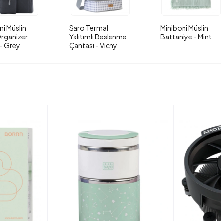
ni Müslin
Saro Termal
Miniboni Müslin
rganizer
Yalıtımlı Beslenme
Battaniye - Mint
- Grey
Çantası - Vichy