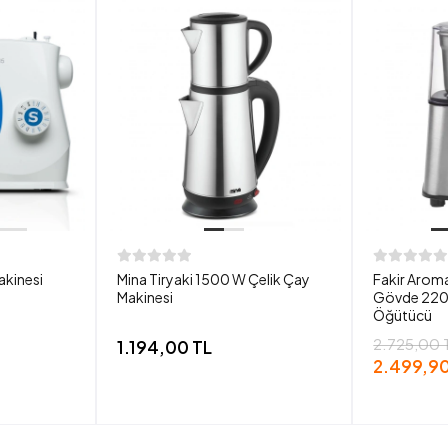
akinesi
Mina Tiryaki 1500 W Çelik Çay
Fakir Aroma
Makinesi
Gövde 220
Öğütücü
2.725,00 
1.194,00 TL
2.499,90