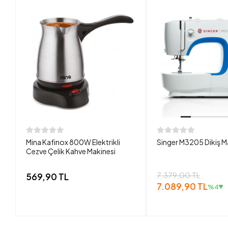
Mina Kafinox 800W Elektrikli
Singer M3205 Dikiş M
Cezve Çelik Kahve Makinesi
7.379,00 TL
569,90 TL
7.089,90 TL
%4