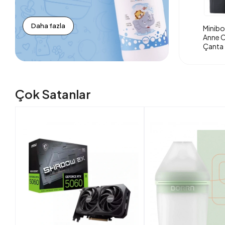
Daha fazla
Minibo
Anne O
Çanta 
Çok Satanlar