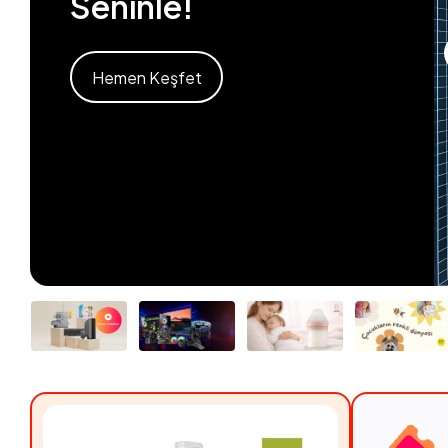
Seninle!
Hemen Keşfet