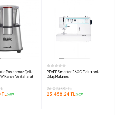
tic Paslanmaz Çelik
PFAFF Smarter 260C Elektronik
W Kahve Ve Baharat
Dikiş Makinesi
TL
26.083,00 TL
 TL
25.458,24 TL
%8
%2