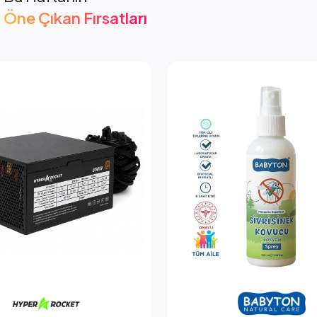
Öne Çıkan Fırsatları
cket 850W PSU Güç Kaynağı
2.053,66 TL