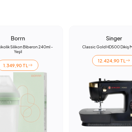
Borrn
Singer
ikolik Silikon Biberon 240ml -
Classic Gold HD500 Dikiş 
Yeşil
12.424,90 TL
1.349,90 TL