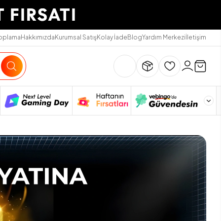
Toplama
Hakkımızda
Kurumsal Satış
Kolay İade
Blog
Yardım Merkezi
İletişim