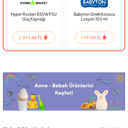
Hyper Rocket 850W PSU
Babyton Sinek Kovucu
Güç Kaynağı
Losyon 100 ml
2.053,66 TL
549,00 TL