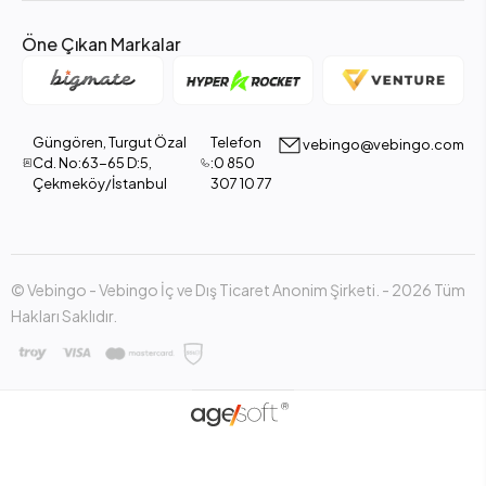
Öne Çıkan Markalar
Güngören, Turgut Özal
Telefon
vebingo@vebingo.com
Cd. No:63-65 D:5,
:0 850
Çekmeköy/İstanbul
307 10 77
© Vebingo - Vebingo İç ve Dış Ticaret Anonim Şirketi. - 2026 Tüm
Hakları Saklıdır.