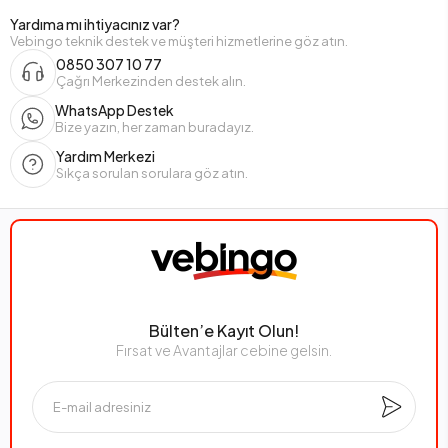
Yardıma mı ihtiyacınız var?
Vebingo teknik destek ve müşteri hizmetlerine göz atın.
0850 307 10 77
Çağrı Merkezinden destek alın.
WhatsApp Destek
Bize yazın, her zaman buradayız.
Yardım Merkezi
Sıkça sorulan sorulara göz atın.
Bülten’e Kayıt Olun!
Fırsat ve Avantajlar cebine gelsin.