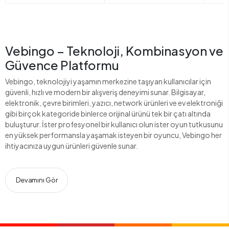
Vebingo – Teknoloji, Kombinasyon ve
Güvence Platformu
Vebingo, teknolojiyi yaşamın merkezine taşıyan kullanıcılar için
güvenli, hızlı ve modern bir alışveriş deneyimi sunar. Bilgisayar,
elektronik, çevre birimleri, yazıcı, network ürünleri ve ev elektroniği
gibi birçok kategoride binlerce orijinal ürünü tek bir çatı altında
buluşturur. İster profesyonel bir kullanıcı olun ister oyun tutkusunu
en yüksek performansla yaşamak isteyen bir oyuncu, Vebingo her
ihtiyacınıza uygun ürünleri güvenle sunar.
Devamını Gör