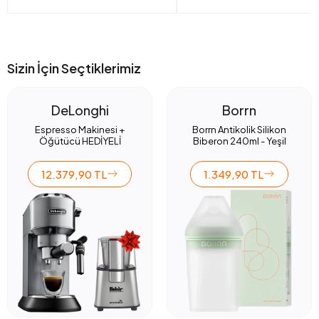
Sizin İçin Seçtiklerimiz
DeLonghi
Borrn
Espresso Makinesi +
Borrn Antikolik Silikon
Öğütücü HEDİYELİ
Biberon 240ml - Yeşil
12.379,90 TL
1.349,90 TL