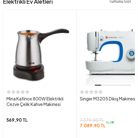
Elektrikli Ev Aletleri
Tümünü Gör
Mina Kafinox 800W Elektrikli
Singer M3205 Dikiş Makinesi
Cezve Çelik Kahve Makinesi
569,90 TL
7.379,00 TL
%4
7.089,90 TL