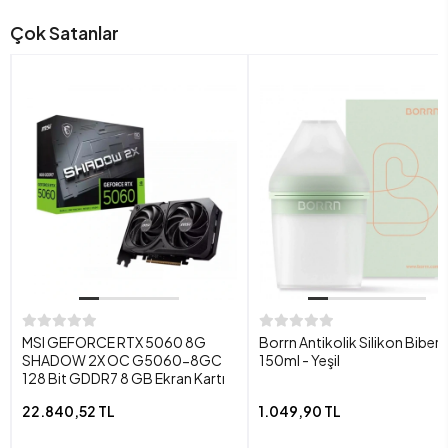
Çok Satanlar
MSI GEFORCE RTX 5060 8G
Borrn Antikolik Silikon Biber
SHADOW 2X OC G5060-8GC
150ml - Yeşil
128 Bit GDDR7 8 GB Ekran Kartı
22.840,52 TL
1.049,90 TL