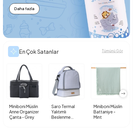
Daha fazla
En Çok Satanlar
Tümünü Gör
Miniboni Müslin
Saro Termal
Miniboni Müslin
Anne Organizer
Yalıtımlı
Battaniye -
Çanta - Grey
Beslenme
Mint
Çantası - Vichy