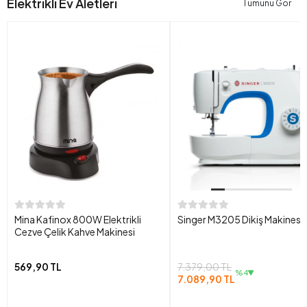
Elektrikli Ev Aletleri
Tümünü Gör
Mina Kafinox 800W Elektrikli
Singer M3205 Dikiş Makinesi
Cezve Çelik Kahve Makinesi
569,90 TL
7.379,00 TL
%4
7.089,90 TL