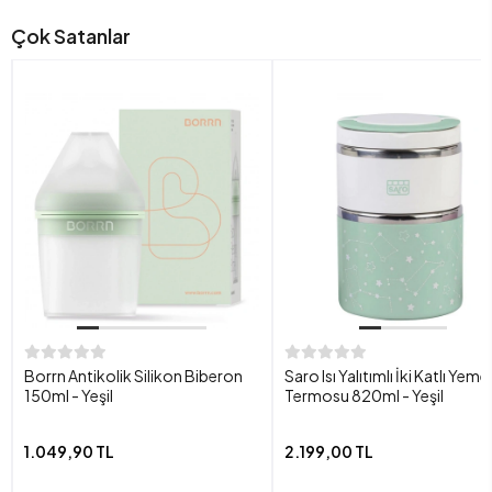
Çok Satanlar
Borrn Antikolik Silikon Biberon
Saro Isı Yalıtımlı İki Katlı Yeme
150ml - Yeşil
Termosu 820ml - Yeşil
1.049,90 TL
2.199,00 TL