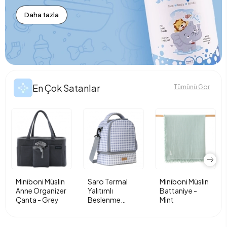
Daha fazla
En Çok Satanlar
Tümünü Gör
Miniboni Müslin
Saro Termal
Miniboni Müslin
Anne Organizer
Yalıtımlı
Battaniye -
Çanta - Grey
Beslenme
Mint
Çantası - Vichy