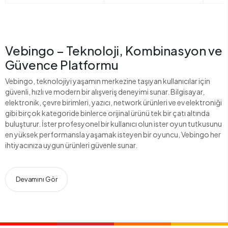
Vebingo – Teknoloji, Kombinasyon ve
Güvence Platformu
Vebingo, teknolojiyi yaşamın merkezine taşıyan kullanıcılar için
güvenli, hızlı ve modern bir alışveriş deneyimi sunar. Bilgisayar,
elektronik, çevre birimleri, yazıcı, network ürünleri ve ev elektroniği
gibi birçok kategoride binlerce orijinal ürünü tek bir çatı altında
buluşturur. İster profesyonel bir kullanıcı olun ister oyun tutkusunu
en yüksek performansla yaşamak isteyen bir oyuncu, Vebingo her
ihtiyacınıza uygun ürünleri güvenle sunar.
Devamını Gör