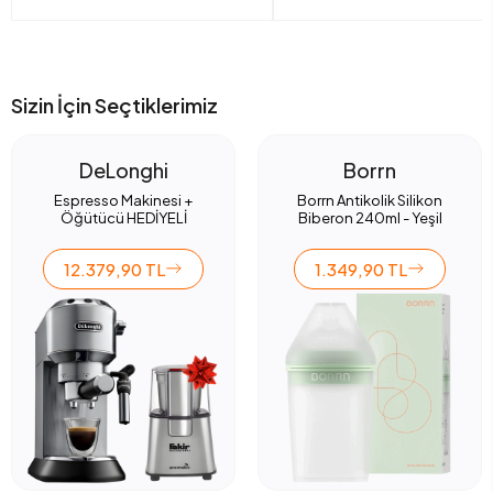
Sizin İçin Seçtiklerimiz
DeLonghi
Borrn
Espresso Makinesi +
Borrn Antikolik Silikon
Öğütücü HEDİYELİ
Biberon 240ml - Yeşil
12.379,90 TL
1.349,90 TL