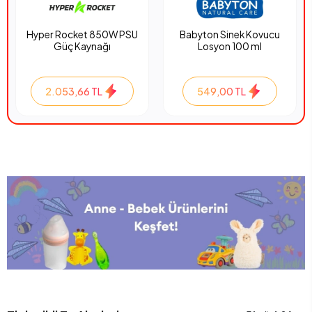
Hyper Rocket 850W PSU
Babyton Sinek Kovucu
Güç Kaynağı
Losyon 100 ml
2.053,66 TL
549,00 TL