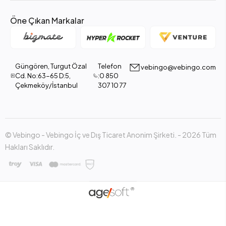
Öne Çıkan Markalar
Güngören, Turgut Özal
Telefon
vebingo@vebingo.com
Cd. No:63-65 D:5,
:0 850
Çekmeköy/İstanbul
307 10 77
© Vebingo - Vebingo İç ve Dış Ticaret Anonim Şirketi. - 2026 Tüm
Hakları Saklıdır.