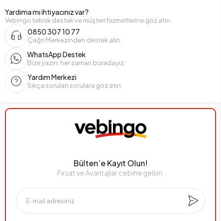
Yardıma mı ihtiyacınız var?
Vebingo teknik destek ve müşteri hizmetlerine göz atın.
0850 307 10 77
Çağrı Merkezinden destek alın.
WhatsApp Destek
Bize yazın, her zaman buradayız.
Yardım Merkezi
Sıkça sorulan sorulara göz atın.
Bülten’e Kayıt Olun!
Fırsat ve Avantajlar cebine gelsin.