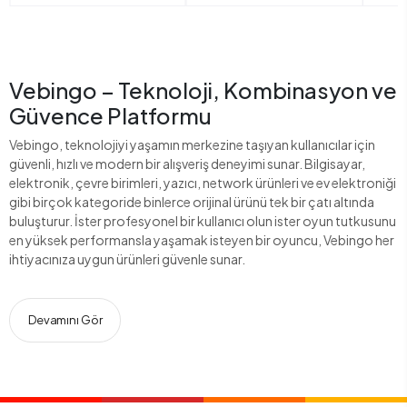
Vebingo – Teknoloji, Kombinasyon ve
Güvence Platformu
Vebingo, teknolojiyi yaşamın merkezine taşıyan kullanıcılar için
güvenli, hızlı ve modern bir alışveriş deneyimi sunar. Bilgisayar,
elektronik, çevre birimleri, yazıcı, network ürünleri ve ev elektroniği
gibi birçok kategoride binlerce orijinal ürünü tek bir çatı altında
buluşturur. İster profesyonel bir kullanıcı olun ister oyun tutkusunu
en yüksek performansla yaşamak isteyen bir oyuncu, Vebingo her
ihtiyacınıza uygun ürünleri güvenle sunar.
Devamını Gör