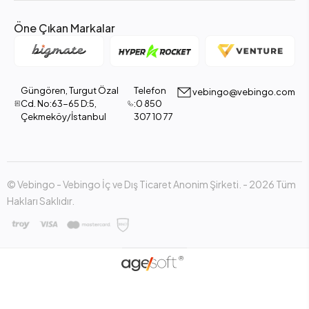
Öne Çıkan Markalar
Güngören, Turgut Özal
Telefon
vebingo@vebingo.com
Cd. No:63-65 D:5,
:0 850
Çekmeköy/İstanbul
307 10 77
© Vebingo - Vebingo İç ve Dış Ticaret Anonim Şirketi. - 2026 Tüm
Hakları Saklıdır.