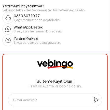
Yardıma mı ihtiyacınız var?
Vebingo teknik destek ve müşteri hizmetlerine göz atın.
0850 307 10 77
Çağrı Merkezinden destek alın.
WhatsApp Destek
Bize yazın, her zaman buradayız.
Yardım Merkezi
Sıkça sorulan sorulara göz atın.
Bülten’e Kayıt Olun!
Fırsat ve Avantajlar cebine gelsin.