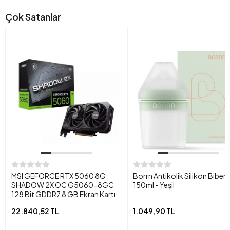
Çok Satanlar
MSI GEFORCE RTX 5060 8G
Borrn Antikolik Silikon Biber
SHADOW 2X OC G5060-8GC
150ml - Yeşil
128 Bit GDDR7 8 GB Ekran Kartı
22.840,52 TL
1.049,90 TL