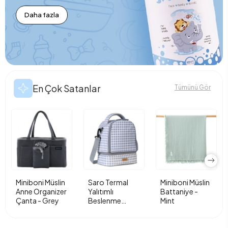
Daha fazla
En Çok Satanlar
Tümünü Gör
Miniboni Müslin
Saro Termal
Miniboni Müslin
Anne Organizer
Yalıtımlı
Battaniye -
Çanta - Grey
Beslenme
Mint
Çantası - Vichy