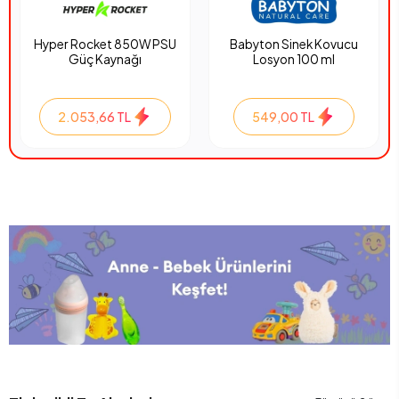
Hyper Rocket 850W PSU
Babyton Sinek Kovucu
Güç Kaynağı
Losyon 100 ml
2.053,66 TL
549,00 TL