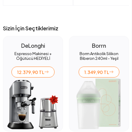
Sizin İçin Seçtiklerimiz
DeLonghi
Borrn
Espresso Makinesi +
Borrn Antikolik Silikon
Öğütücü HEDİYELİ
Biberon 240ml - Yeşil
12.379,90 TL
1.349,90 TL