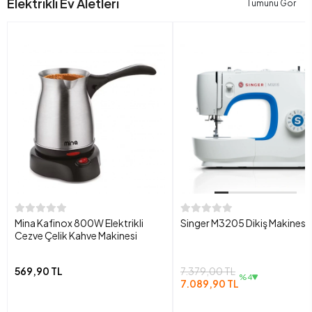
Elektrikli Ev Aletleri
Tümünü Gör
Mina Kafinox 800W Elektrikli
Singer M3205 Dikiş Makinesi
Cezve Çelik Kahve Makinesi
569,90 TL
7.379,00 TL
%4
7.089,90 TL