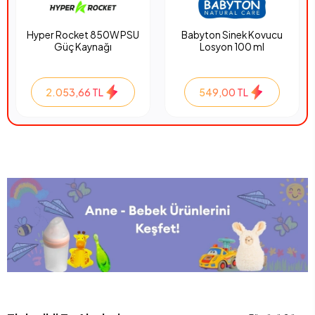
Hyper Rocket 850W PSU
Babyton Sinek Kovucu
Güç Kaynağı
Losyon 100 ml
2.053,66 TL
549,00 TL