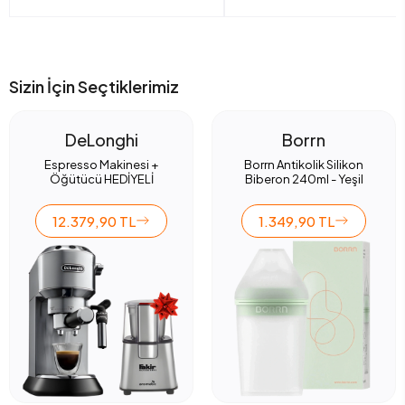
Sizin İçin Seçtiklerimiz
DeLonghi
Borrn
Espresso Makinesi +
Borrn Antikolik Silikon
Öğütücü HEDİYELİ
Biberon 240ml - Yeşil
12.379,90 TL
1.349,90 TL