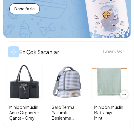
Daha fazla
En Çok Satanlar
Tümünü Gör
Miniboni Müslin
Saro Termal
Miniboni Müslin
Anne Organizer
Yalıtımlı
Battaniye -
Çanta - Grey
Beslenme
Mint
Çantası - Vichy