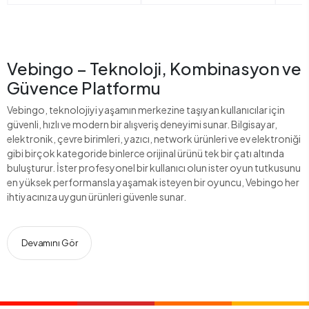
Vebingo – Teknoloji, Kombinasyon ve
Güvence Platformu
Vebingo, teknolojiyi yaşamın merkezine taşıyan kullanıcılar için
güvenli, hızlı ve modern bir alışveriş deneyimi sunar. Bilgisayar,
elektronik, çevre birimleri, yazıcı, network ürünleri ve ev elektroniği
gibi birçok kategoride binlerce orijinal ürünü tek bir çatı altında
buluşturur. İster profesyonel bir kullanıcı olun ister oyun tutkusunu
en yüksek performansla yaşamak isteyen bir oyuncu, Vebingo her
ihtiyacınıza uygun ürünleri güvenle sunar.
Devamını Gör