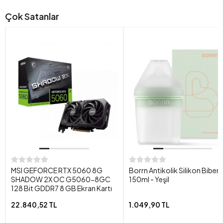
Çok Satanlar
MSI GEFORCE RTX 5060 8G
Borrn Antikolik Silikon Biber
SHADOW 2X OC G5060-8GC
150ml - Yeşil
128 Bit GDDR7 8 GB Ekran Kartı
22.840,52 TL
1.049,90 TL