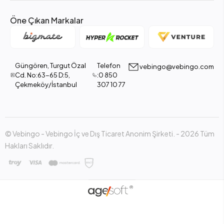
Öne Çıkan Markalar
Güngören, Turgut Özal
Telefon
vebingo@vebingo.com
Cd. No:63-65 D:5,
:0 850
Çekmeköy/İstanbul
307 10 77
© Vebingo - Vebingo İç ve Dış Ticaret Anonim Şirketi. - 2026 Tüm
Hakları Saklıdır.