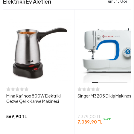
Elektrikli Ev Aletleri
Tümünü Gör
Mina Kafinox 800W Elektrikli
Singer M3205 Dikiş Makinesi
Cezve Çelik Kahve Makinesi
569,90 TL
7.379,00 TL
%4
7.089,90 TL