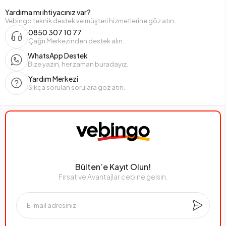
Yardıma mı ihtiyacınız var?
Vebingo teknik destek ve müşteri hizmetlerine göz atın.
0850 307 10 77
Çağrı Merkezinden destek alın.
WhatsApp Destek
Bize yazın, her zaman buradayız.
Yardım Merkezi
Sıkça sorulan sorulara göz atın.
Bülten’e Kayıt Olun!
Fırsat ve Avantajlar cebine gelsin.