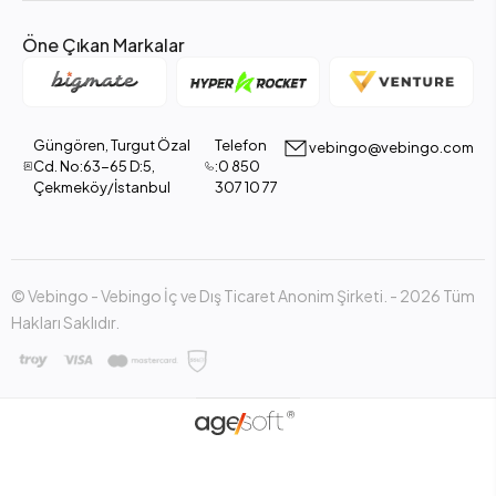
Öne Çıkan Markalar
Güngören, Turgut Özal
Telefon
vebingo@vebingo.com
Cd. No:63-65 D:5,
:0 850
Çekmeköy/İstanbul
307 10 77
© Vebingo - Vebingo İç ve Dış Ticaret Anonim Şirketi. - 2026 Tüm
Hakları Saklıdır.