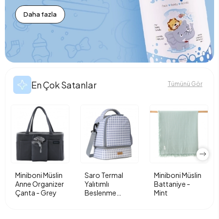
Daha fazla
En Çok Satanlar
Tümünü Gör
Miniboni Müslin
Saro Termal
Miniboni Müslin
Anne Organizer
Yalıtımlı
Battaniye -
Çanta - Grey
Beslenme
Mint
Çantası - Vichy