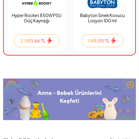
Hyper Rocket 850W PSU
Babyton Sinek Kovucu
Güç Kaynağı
Losyon 100 ml
2.053,66 TL
549,00 TL