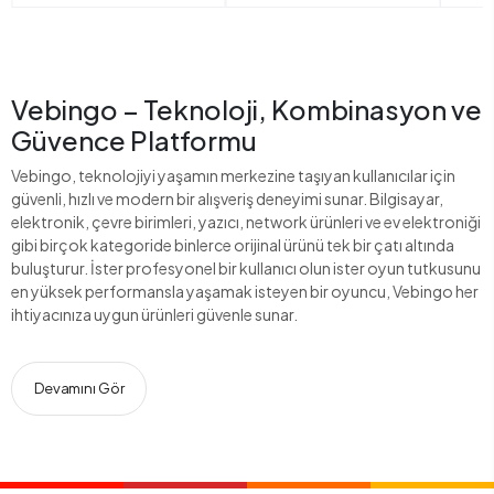
Vebingo – Teknoloji, Kombinasyon ve
Güvence Platformu
Vebingo, teknolojiyi yaşamın merkezine taşıyan kullanıcılar için
güvenli, hızlı ve modern bir alışveriş deneyimi sunar. Bilgisayar,
elektronik, çevre birimleri, yazıcı, network ürünleri ve ev elektroniği
gibi birçok kategoride binlerce orijinal ürünü tek bir çatı altında
buluşturur. İster profesyonel bir kullanıcı olun ister oyun tutkusunu
en yüksek performansla yaşamak isteyen bir oyuncu, Vebingo her
ihtiyacınıza uygun ürünleri güvenle sunar.
Devamını Gör