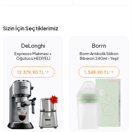
Sizin İçin Seçtiklerimiz
DeLonghi
Borrn
Espresso Makinesi +
Borrn Antikolik Silikon
Öğütücü HEDİYELİ
Biberon 240ml - Yeşil
12.379,90 TL
1.349,90 TL