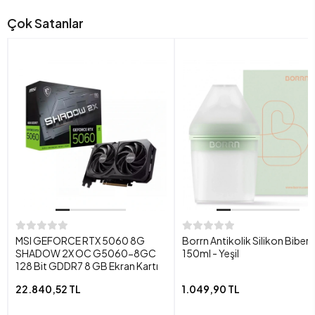
Çok Satanlar
MSI GEFORCE RTX 5060 8G
Borrn Antikolik Silikon Biber
SHADOW 2X OC G5060-8GC
150ml - Yeşil
128 Bit GDDR7 8 GB Ekran Kartı
22.840,52 TL
1.049,90 TL