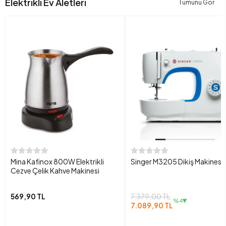
Elektrikli Ev Aletleri
Tümünü Gör
Mina Kafinox 800W Elektrikli
Singer M3205 Dikiş Makinesi
Cezve Çelik Kahve Makinesi
569,90 TL
7.379,00 TL
%4
7.089,90 TL