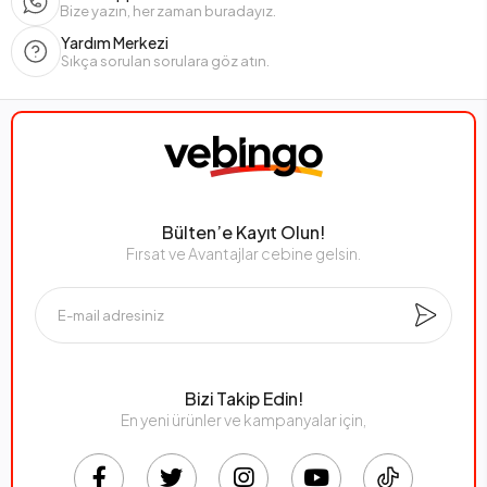
Bize yazın, her zaman buradayız.
Yardım Merkezi
Sıkça sorulan sorulara göz atın.
Bülten’e Kayıt Olun!
Fırsat ve Avantajlar cebine gelsin.
Bizi Takip Edin!
En yeni ürünler ve kampanyalar için,