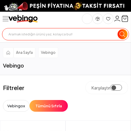
Ana Sayfa
Vebingo
Vebingo
Filtreler
Karşılaştır
Vebingo
x
Tümünü Sıfırla