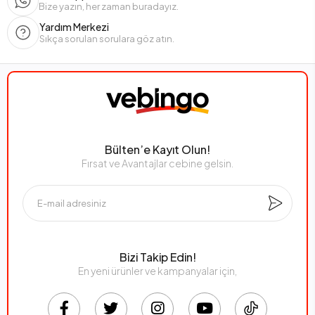
Bize yazın, her zaman buradayız.
Yardım Merkezi
Sıkça sorulan sorulara göz atın.
Bülten’e Kayıt Olun!
Fırsat ve Avantajlar cebine gelsin.
Bizi Takip Edin!
En yeni ürünler ve kampanyalar için,