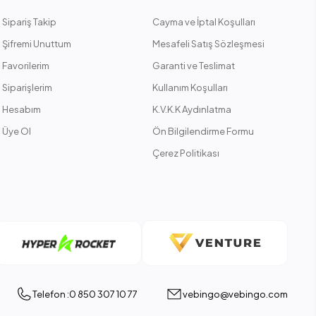
Sipariş Takip
Cayma ve İptal Koşulları
Şifremi Unuttum
Mesafeli Satış Sözleşmesi
Favorilerim
Garanti ve Teslimat
Siparişlerim
Kullanım Koşulları
Hesabım
K.V.K.K Aydınlatma
Üye Ol
Ön Bilgilendirme Formu
Çerez Politikası
Telefon :0 850 307 10 77
vebingo@vebingo.com