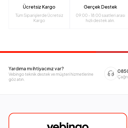
Ücretsiz Kargo
Gerçek Destek
Tüm Siparişlerde Ücretsiz
09:00 - 18:00 saatleri arası
Kargo
hızlı destek alın.
Yardıma mı ihtiyacınız var?
0850
Vebingo teknik destek ve müşteri hizmetlerine
Çağrı
göz atın.