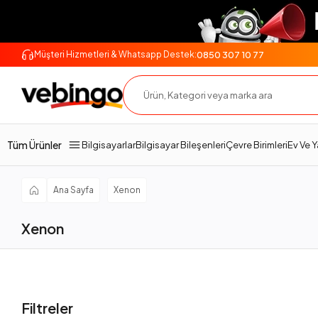
0850 307 10 77
Müşteri Hizmetleri & Whatsapp Destek:
Tüm Ürünler
Bilgisayarlar
Bilgisayar Bileşenleri
Çevre Birimleri
Ev Ve 
Ana Sayfa
Xenon
Xenon
Filtreler