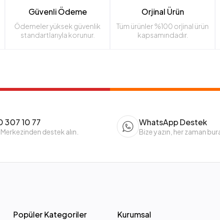
Güvenli Ödeme
Orjinal Ürün
Ödemeler yüksek güvenlik
Tüm ürünler %100 orjinal ürün
standartlarıyla korunur.
kapsamındadır.
 307 10 77
WhatsApp Destek
 Merkezinden destek alın.
Bize yazın, her zaman bur
Popüler Kategoriler
Kurumsal