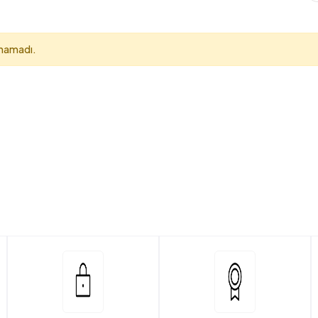
unamadı.