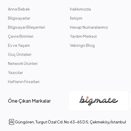
Anne Bebek
Hakkımızda
Bilgisayarlar
İletişim
Bilgisayar Bileşenleri
Hesap Numaralarımız
Çevre Birimleri
Yardım Merkezi
Ev ve Yaşam
Vebingo Blog
Güç Üniteleri
Network Ürünleri
Yazıcılar
Haftanın Fırsatları
Öne Çıkan Markalar
Güngören, Turgut Özal Cd. No:63-65 D:5, Çekmeköy/İstanbul