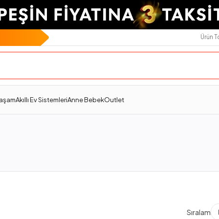
Ürün 
Yaşam
Akıllı Ev Sistemleri
Anne Bebek
Outlet
Sıralama