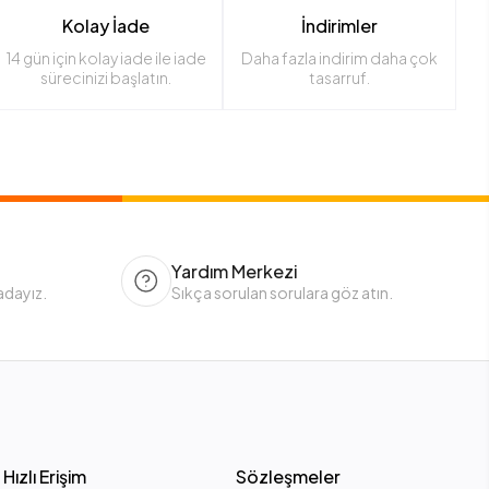
Kolay İade
İndirimler
14 gün için kolay iade ile iade
Daha fazla indirim daha çok
sürecinizi başlatın.
tasarruf.
Yardım Merkezi
adayız.
Sıkça sorulan sorulara göz atın.
Hızlı Erişim
Sözleşmeler