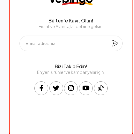
Bülten’e Kayıt Olun!
Fırsat ve Avantajlar cebine gelsin.
Bizi Takip Edin!
En yeni ürünler ve kampanyalar için,