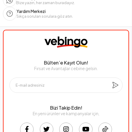
Bize yazın, her zaman buradayız.
Yardım Merkezi
Sıkça sorulan sorulara göz atın.
Bülten’e Kayıt Olun!
Fırsat ve Avantajlar cebine gelsin.
Bizi Takip Edin!
En yeni ürünler ve kampanyalar için,