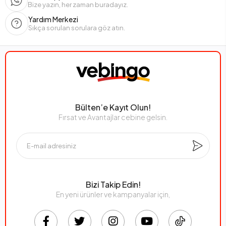
Bize yazın, her zaman buradayız.
Yardım Merkezi
Sıkça sorulan sorulara göz atın.
Bülten’e Kayıt Olun!
Fırsat ve Avantajlar cebine gelsin.
Bizi Takip Edin!
En yeni ürünler ve kampanyalar için,