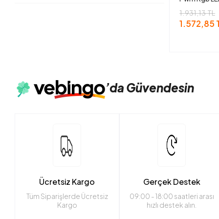
Fanlı Cpu S
1.931,13 TL
1.572,85 
’da
Güvendesin
Ücretsiz Kargo
Gerçek Destek
Tüm Siparişlerde Ücretsiz
09:00 - 18:00 saatleri arası
Kargo
hızlı destek alın.