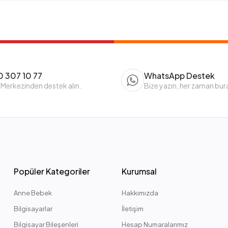
 307 10 77
WhatsApp Destek
 Merkezinden destek alın.
Bize yazın, her zaman bur
Popüler Kategoriler
Kurumsal
Anne Bebek
Hakkımızda
Bilgisayarlar
İletişim
Bilgisayar Bileşenleri
Hesap Numaralarımız