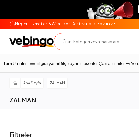
0850 307 10 77
Müşteri Hizmetleri & Whatsapp Destek:
Tüm Ürünler
Bilgisayarlar
Bilgisayar Bileşenleri
Çevre Birimleri
Ev Ve 
Ana Sayfa
ZALMAN
ZALMAN
Filtreler