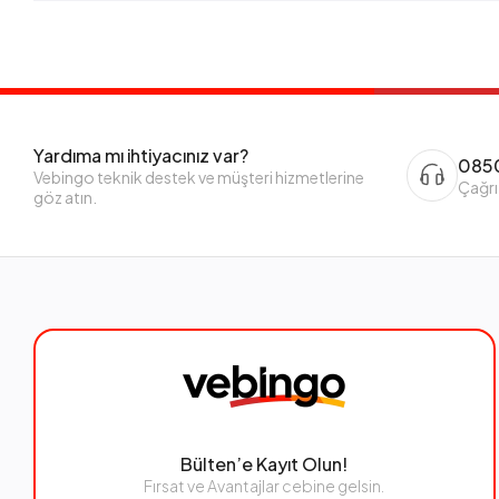
Yardıma mı ihtiyacınız var?
0850
Vebingo teknik destek ve müşteri hizmetlerine
Çağrı
göz atın.
Bülten’e Kayıt Olun!
Fırsat ve Avantajlar cebine gelsin.