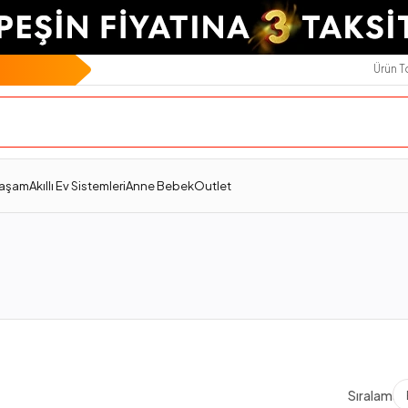
Ürün 
Yaşam
Akıllı Ev Sistemleri
Anne Bebek
Outlet
Sıralama