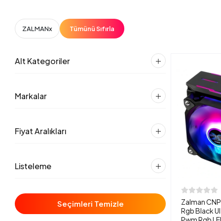
ZALMAN
x
Tümünü Sıfırla
Alt Kategoriler
Markalar
Fiyat Aralıkları
Listeleme
Zalman CNPS
Seçimleri Temizle
Rgb Black U
Pwm Rgb LE