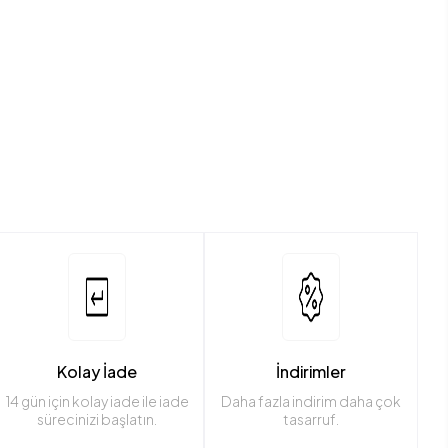
Kolay İade
İndirimler
14 gün için kolay iade ile iade
Daha fazla indirim daha çok
sürecinizi başlatın.
tasarruf.