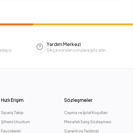
Yardım Merkezi
adayız.
Sıkça sorulan sorulara göz atın.
Hızlı Erişim
Sözleşmeler
Sipariş Takip
Cayma ve İptal Koşulları
Şifremi Unuttum
Mesafeli Satış Sözleşmesi
Favorilerim
Garanti ve Teslimat