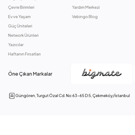
Çevre Birimleri
Yardım Merkezi
Ev ve Yaşam
Vebingo Blog
Güç Üniteleri
Network Ürünleri
Yazıcılar
Haftanın Fırsatları
Öne Çıkan Markalar
Güngören, Turgut Özal Cd. No:63-65 D:5, Çekmeköy/İstanbul