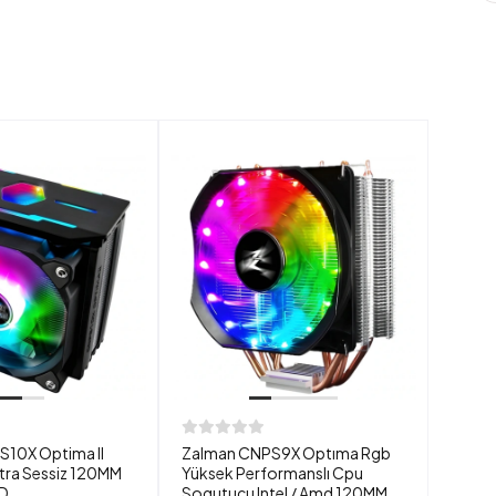
10X Optima II
Zalman CNPS9X Optıma Rgb
ltra Sessiz 120MM
Yüksek Performanslı Cpu
D
Sogutucu Intel / Amd 120MM