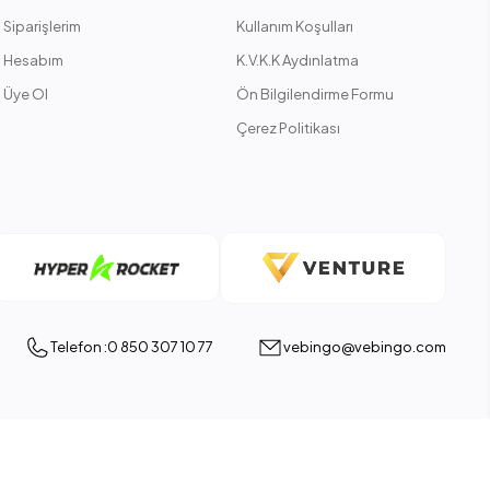
Siparişlerim
Kullanım Koşulları
Hesabım
K.V.K.K Aydınlatma
Üye Ol
Ön Bilgilendirme Formu
Çerez Politikası
Telefon :0 850 307 10 77
vebingo@vebingo.com