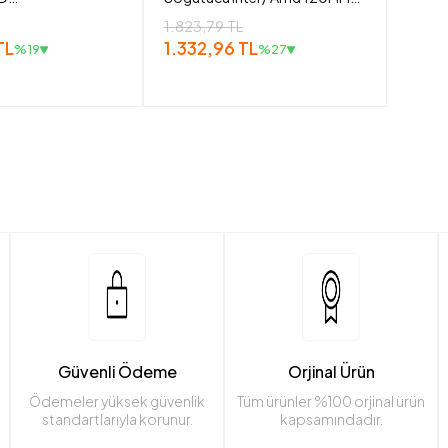
oğutucu
Rgb Fanlı
1.823,79 TL
TL
1.332,96 TL
%19
%27
Güvenli Ödeme
Orjinal Ürün
Ödemeler yüksek güvenlik
Tüm ürünler %100 orjinal ürün
standartlarıyla korunur.
kapsamındadır.