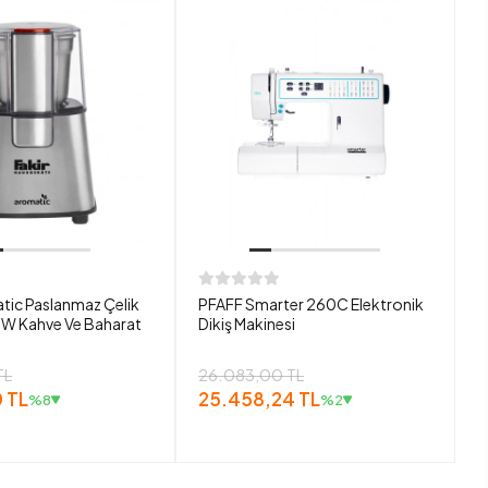
tic Paslanmaz Çelik
PFAFF Smarter 260C Elektronik
W Kahve Ve Baharat
Dikiş Makinesi
TL
26.083,00 TL
 TL
25.458,24 TL
%8
%2