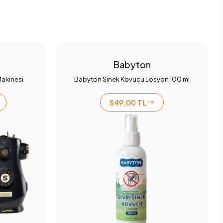
Babyton
Makinesi
Babyton Sinek Kovucu Losyon 100 ml
549,00 TL