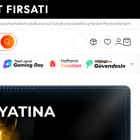
Toplama
Hakkımızda
Kurumsal Satış
Kolay İade
Blog
Yardım Merkezi
İletişim