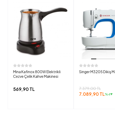
Mina Kafinox 800W Elektrikli
Singer M3205 Dikiş M
Cezve Çelik Kahve Makinesi
7.379,00 TL
569,90 TL
7.089,90 TL
%4