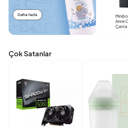
Daha fazla
Minibo
Anne O
Çanta 
Çok Satanlar