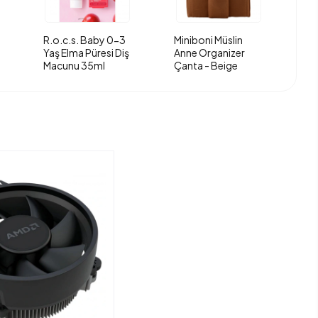
R.o.c.s. Baby 0-3
Miniboni Müslin
Yaş Elma Püresi Diş
Anne Organizer
Macunu 35ml
Çanta - Beige