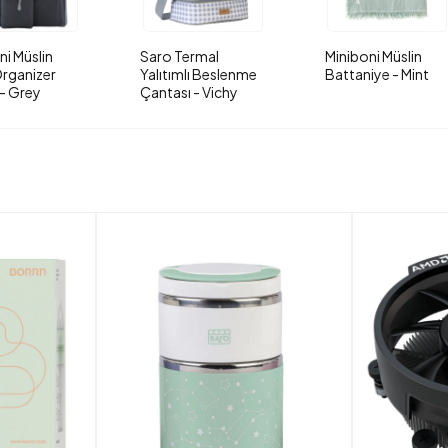
ni Müslin
Saro Termal
Miniboni Müslin
rganizer
Yalıtımlı Beslenme
Battaniye - Mint
- Grey
Çantası - Vichy