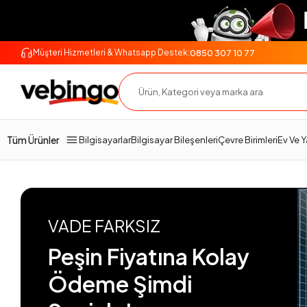
0850 307 10 77
Müşteri Hizmetleri & Whatsapp Destek:
Tüm Ürünler
Bilgisayarlar
Bilgisayar Bileşenleri
Çevre Birimleri
Ev Ve 
VADE FARKSIZ
Peşin Fiyatına Kolay
Ödeme Şimdi