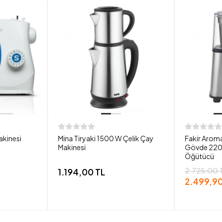
akinesi
Mina Tiryaki 1500 W Çelik Çay
Fakir Aroma
Makinesi
Gövde 220
Öğütücü
2.725,00 
1.194,00 TL
2.499,90