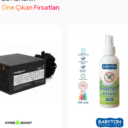
Öne Çıkan Fırsatları
cket 850W PSU Güç Kaynağı
2.053,66 TL