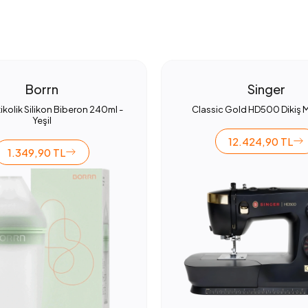
Borrn
Singer
ikolik Silikon Biberon 240ml -
Classic Gold HD500 Dikiş 
Yeşil
12.424,90 TL
1.349,90 TL