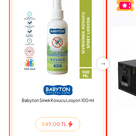
Babyton Sinek Kovucu Losyon 100 ml
Hyper Ro
549,00 TL