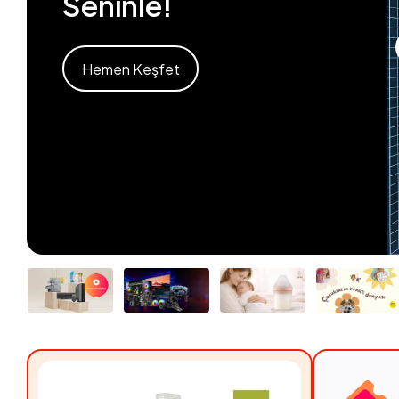
Seninle!
Hemen Keşfet