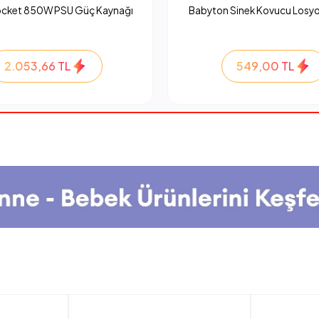
ocket 850W PSU Güç Kaynağı
Babyton Sinek Kovucu Losyo
2.053,66 TL
549,00 TL