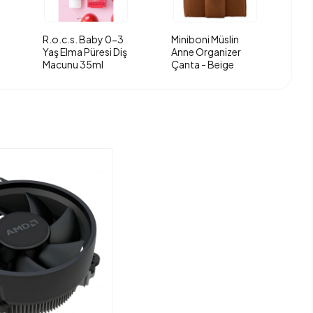
R.o.c.s. Baby 0-3
Miniboni Müslin
Yaş Elma Püresi Diş
Anne Organizer
Macunu 35ml
Çanta - Beige