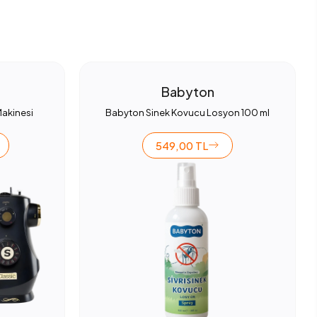
Babyton
Makinesi
Babyton Sinek Kovucu Losyon 100 ml
549,00 TL