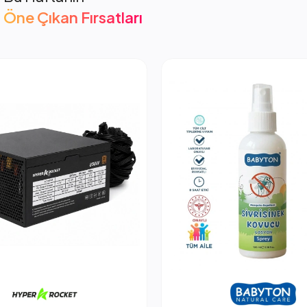
Öne Çıkan Fırsatları
cket 850W PSU Güç Kaynağı
2.053,66 TL