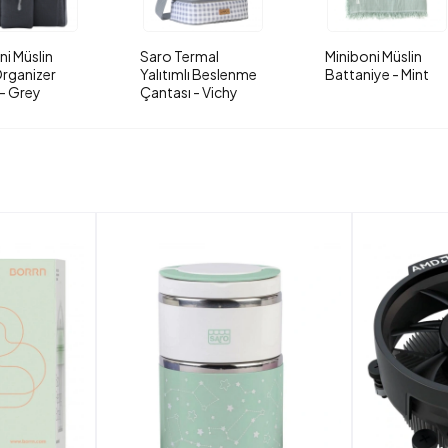
ni Müslin
Saro Termal
Miniboni Müslin
rganizer
Yalıtımlı Beslenme
Battaniye - Mint
- Grey
Çantası - Vichy