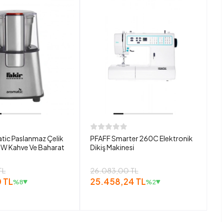
tic Paslanmaz Çelik
PFAFF Smarter 260C Elektronik
W Kahve Ve Baharat
Dikiş Makinesi
TL
26.083,00 TL
 TL
25.458,24 TL
%8
%2