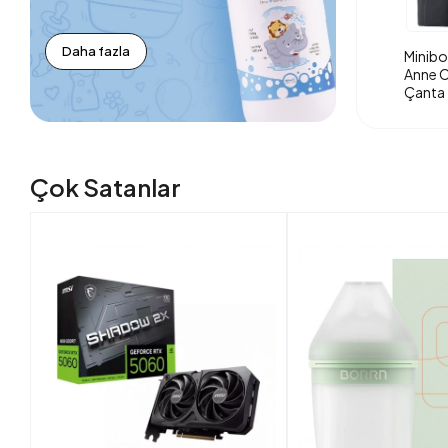
Daha fazla
Minibo
Anne O
Çanta 
Çok Satanlar