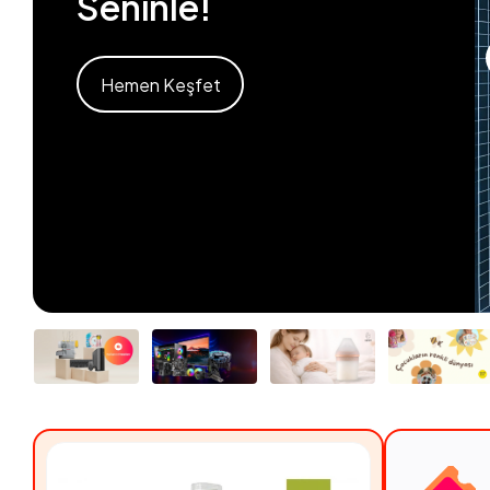
Seninle!
Hemen Keşfet