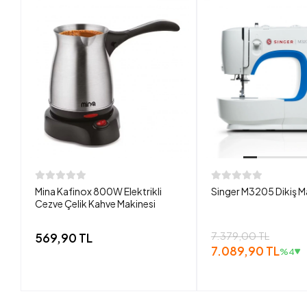
Mina Kafinox 800W Elektrikli
Singer M3205 Dikiş M
Cezve Çelik Kahve Makinesi
7.379,00 TL
569,90 TL
7.089,90 TL
%4