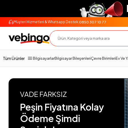
0850 307 10 77
Müşteri Hizmetleri & Whatsapp Destek:
Tüm Ürünler
Bilgisayarlar
Bilgisayar Bileşenleri
Çevre Birimleri
Ev Ve 
VADE FARKSIZ
Peşin Fiyatına Kolay
Ödeme Şimdi