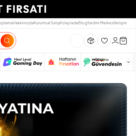
Toplama
Hakkımızda
Kurumsal Satış
Kolay İade
Blog
Yardım Merkezi
İletişim