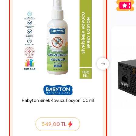
Babyton Sinek Kovucu Losyon 100 ml
Hyper Ro
549,00 TL