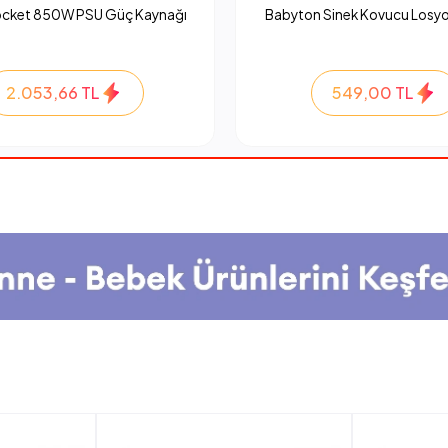
ocket 850W PSU Güç Kaynağı
Babyton Sinek Kovucu Losyo
2.053,66 TL
549,00 TL