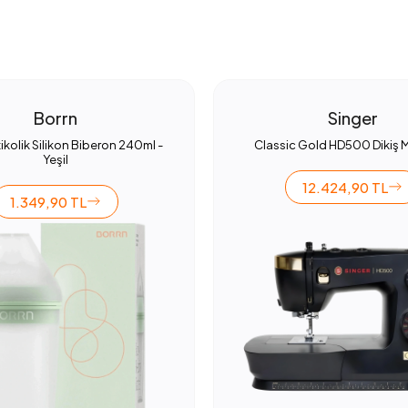
Borrn
Singer
ikolik Silikon Biberon 240ml -
Classic Gold HD500 Dikiş 
Yeşil
12.424,90 TL
1.349,90 TL