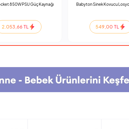
ocket 850W PSU Güç Kaynağı
Babyton Sinek Kovucu Losyo
2.053,66 TL
549,00 TL