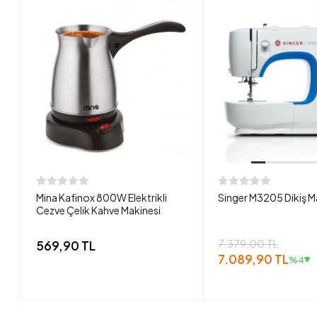
Mina Kafinox 800W Elektrikli
Singer M3205 Dikiş M
Cezve Çelik Kahve Makinesi
7.379,00 TL
569,90 TL
7.089,90 TL
%4