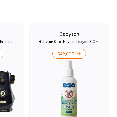
Babyton
Makinesi
Babyton Sinek Kovucu Losyon 100 ml
549,00 TL