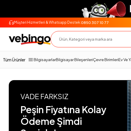
0850 307 10 77
Müşteri Hizmetleri & Whatsapp Destek:
Tüm Ürünler
Bilgisayarlar
Bilgisayar Bileşenleri
Çevre Birimleri
Ev Ve 
VADE FARKSIZ
Peşin Fiyatına Kolay
Ödeme Şimdi