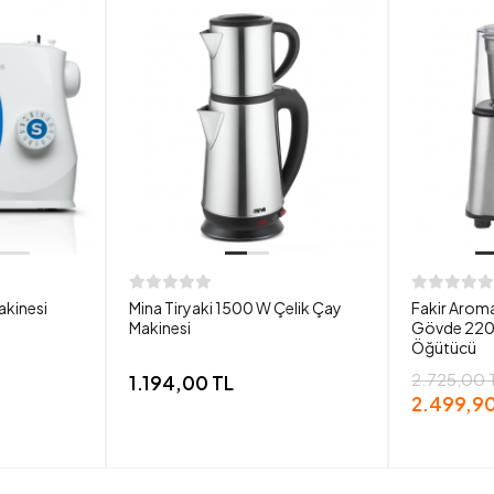
akinesi
Mina Tiryaki 1500 W Çelik Çay
Fakir Aroma
Makinesi
Gövde 220
Öğütücü
2.725,00 
1.194,00 TL
2.499,90