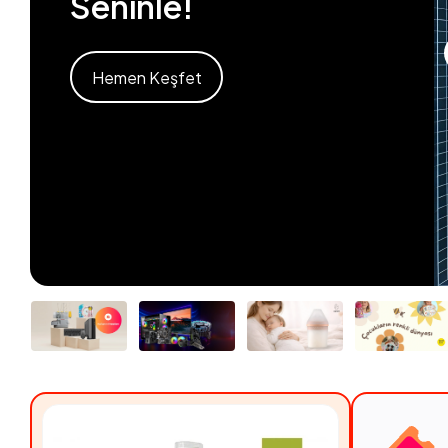
Seninle!
Hemen Keşfet