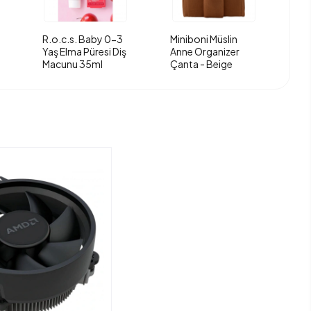
R.o.c.s. Baby 0-3
Miniboni Müslin
Yaş Elma Püresi Diş
Anne Organizer
Macunu 35ml
Çanta - Beige