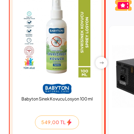
Babyton Sinek Kovucu Losyon 100 ml
Hyper Ro
549,00 TL