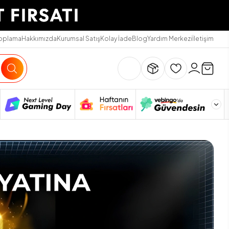
Toplama
Hakkımızda
Kurumsal Satış
Kolay İade
Blog
Yardım Merkezi
İletişim