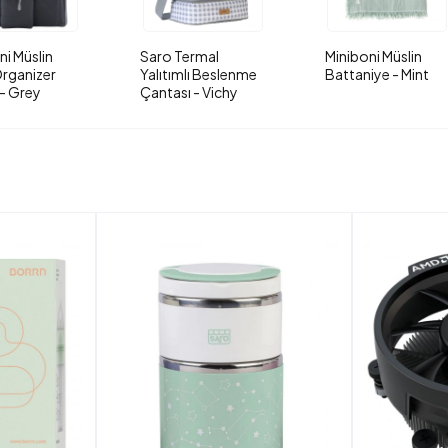
ni Müslin
Saro Termal
Miniboni Müslin
rganizer
Yalıtımlı Beslenme
Battaniye - Mint
- Grey
Çantası - Vichy