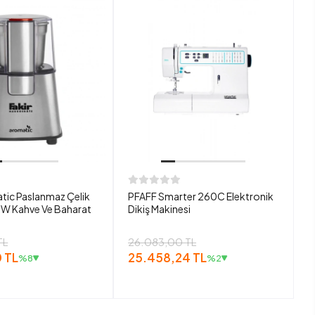
tic Paslanmaz Çelik
PFAFF Smarter 260C Elektronik
W Kahve Ve Baharat
Dikiş Makinesi
TL
26.083,00 TL
 TL
25.458,24 TL
%8
%2