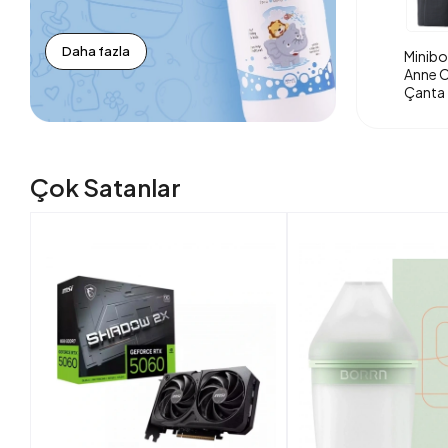
Daha fazla
Minibo
Anne O
Çanta 
Çok Satanlar