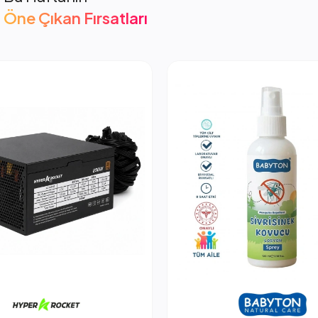
Öne Çıkan Fırsatları
cket 850W PSU Güç Kaynağı
2.053,66 TL