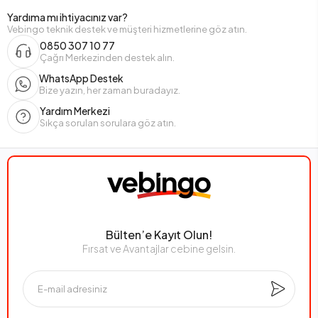
Yardıma mı ihtiyacınız var?
Vebingo teknik destek ve müşteri hizmetlerine göz atın.
0850 307 10 77
Çağrı Merkezinden destek alın.
WhatsApp Destek
Bize yazın, her zaman buradayız.
Yardım Merkezi
Sıkça sorulan sorulara göz atın.
Bülten’e Kayıt Olun!
Fırsat ve Avantajlar cebine gelsin.