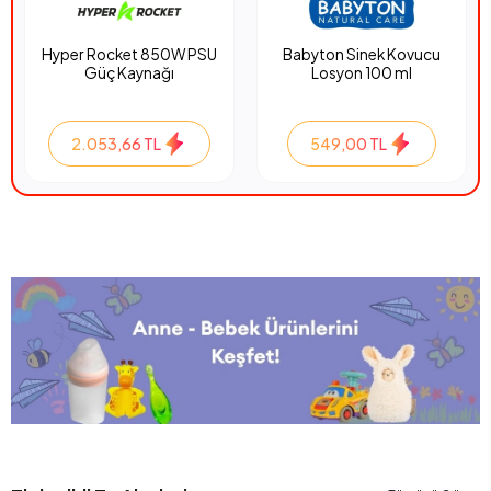
Hyper Rocket 850W PSU
Babyton Sinek Kovucu
Güç Kaynağı
Losyon 100 ml
2.053,66 TL
549,00 TL