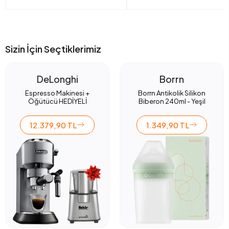
Sizin İçin Seçtiklerimiz
DeLonghi
Borrn
Espresso Makinesi +
Borrn Antikolik Silikon
Öğütücü HEDİYELİ
Biberon 240ml - Yeşil
12.379,90 TL
1.349,90 TL