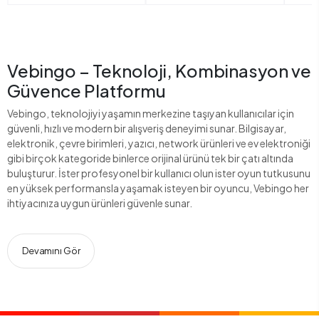
Vebingo – Teknoloji, Kombinasyon ve
Güvence Platformu
Vebingo, teknolojiyi yaşamın merkezine taşıyan kullanıcılar için
güvenli, hızlı ve modern bir alışveriş deneyimi sunar. Bilgisayar,
elektronik, çevre birimleri, yazıcı, network ürünleri ve ev elektroniği
gibi birçok kategoride binlerce orijinal ürünü tek bir çatı altında
buluşturur. İster profesyonel bir kullanıcı olun ister oyun tutkusunu
en yüksek performansla yaşamak isteyen bir oyuncu, Vebingo her
ihtiyacınıza uygun ürünleri güvenle sunar.
Devamını Gör