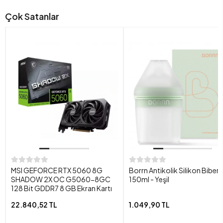
Çok Satanlar
MSI GEFORCE RTX 5060 8G
Borrn Antikolik Silikon Biber
SHADOW 2X OC G5060-8GC
150ml - Yeşil
128 Bit GDDR7 8 GB Ekran Kartı
22.840,52 TL
1.049,90 TL