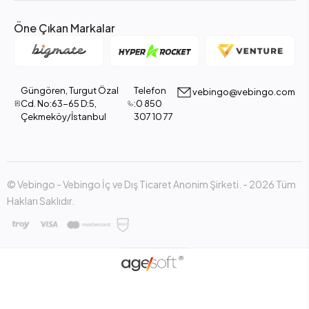
Öne Çıkan Markalar
Güngören, Turgut Özal
Telefon
vebingo@vebingo.com
Cd. No:63-65 D:5,
:0 850
Çekmeköy/İstanbul
307 10 77
© Vebingo - Vebingo İç ve Dış Ticaret Anonim Şirketi. - 2026 Tüm
Hakları Saklıdır.