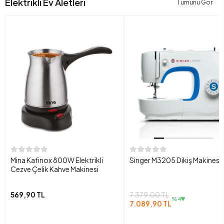
Elektrikli Ev Aletleri
Tümünü Gör
Mina Kafinox 800W Elektrikli
Singer M3205 Dikiş Makinesi
Cezve Çelik Kahve Makinesi
569,90 TL
7.379,00 TL
%4
7.089,90 TL