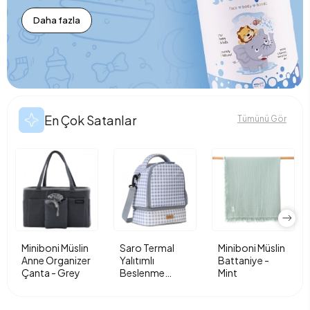
Daha fazla
En Çok Satanlar
Tümünü Gör
Miniboni Müslin
Saro Termal
Miniboni Müslin
Anne Organizer
Yalıtımlı
Battaniye -
Çanta - Grey
Beslenme
Mint
Çantası - Vichy