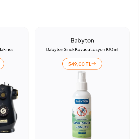
Babyton
Makinesi
Babyton Sinek Kovucu Losyon 100 ml
549,00 TL