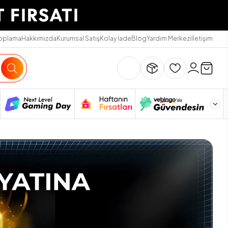
Toplama
Hakkımızda
Kurumsal Satış
Kolay İade
Blog
Yardım Merkezi
İletişim