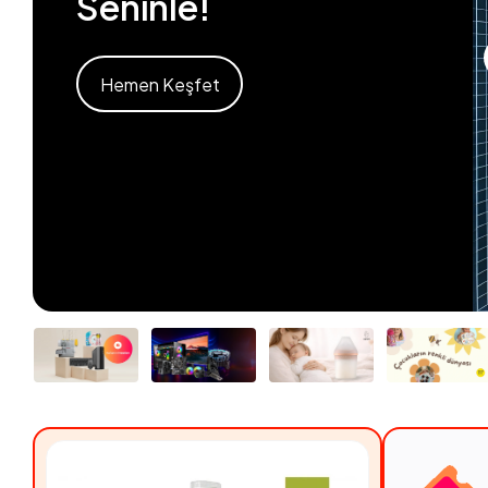
Seninle!
Hemen Keşfet