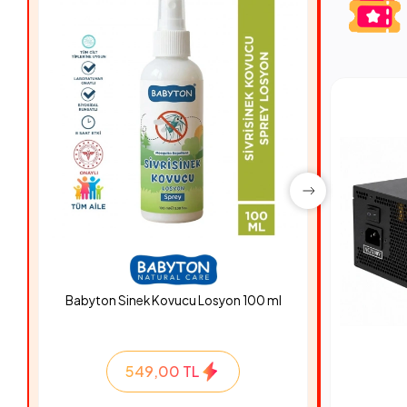
Babyton Sinek Kovucu Losyon 100 ml
Hyper Ro
549,00 TL