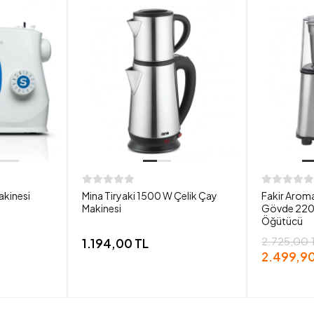
akinesi
Mina Tiryaki 1500 W Çelik Çay
Fakir Aroma
Makinesi
Gövde 220
Öğütücü
2.725,00 
1.194,00 TL
2.499,90