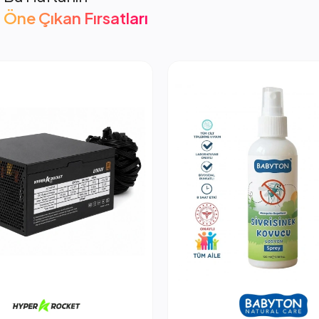
Öne Çıkan Fırsatları
cket 850W PSU Güç Kaynağı
2.053,66 TL