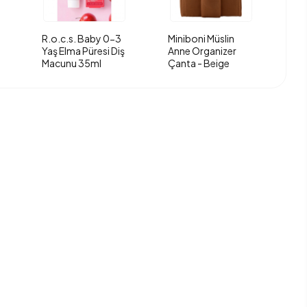
R.o.c.s. Baby 0-3
Miniboni Müslin
Yaş Elma Püresi Diş
Anne Organizer
Macunu 35ml
Çanta - Beige