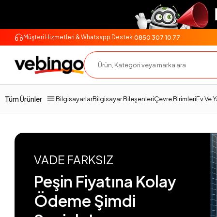
0850 307 10 77
Müşteri Hizmetleri & Whatsapp Destek:
Tüm Ürünler
Bilgisayarlar
Bilgisayar Bileşenleri
Çevre Birimleri
Ev Ve 
VADE FARKSIZ
Peşin Fiyatına Kolay
Ödeme Şimdi