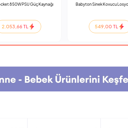
ocket 850W PSU Güç Kaynağı
Babyton Sinek Kovucu Losyo
2.053,66 TL
549,00 TL