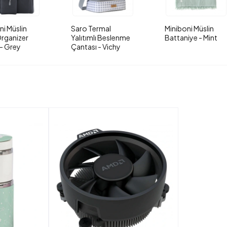
ni Müslin
Saro Termal
Miniboni Müslin
rganizer
Yalıtımlı Beslenme
Battaniye - Mint
- Grey
Çantası - Vichy