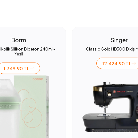
Borrn
Singer
ikolik Silikon Biberon 240ml -
Classic Gold HD500 Dikiş 
Yeşil
12.424,90 TL
1.349,90 TL