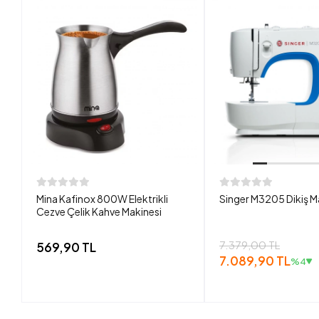
Mina Kafinox 800W Elektrikli
Singer M3205 Dikiş M
Cezve Çelik Kahve Makinesi
7.379,00 TL
569,90 TL
7.089,90 TL
%4