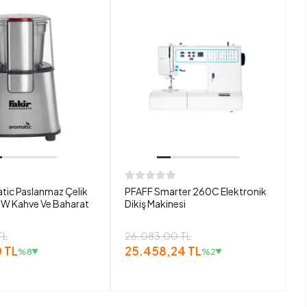
tic Paslanmaz Çelik
PFAFF Smarter 260C Elektronik
W Kahve Ve Baharat
Dikiş Makinesi
TL
26.083,00 TL
 TL
25.458,24 TL
%8
%2