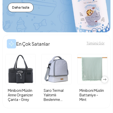
Daha fazla
En Çok Satanlar
Tümünü Gör
Miniboni Müslin
Saro Termal
Miniboni Müslin
Anne Organizer
Yalıtımlı
Battaniye -
Çanta - Grey
Beslenme
Mint
Çantası - Vichy