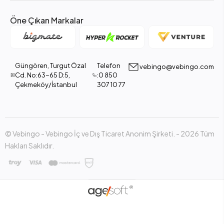
Öne Çıkan Markalar
Güngören, Turgut Özal
Telefon
vebingo@vebingo.com
Cd. No:63-65 D:5,
:0 850
Çekmeköy/İstanbul
307 10 77
© Vebingo - Vebingo İç ve Dış Ticaret Anonim Şirketi. - 2026 Tüm
Hakları Saklıdır.