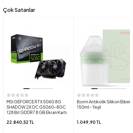
Çok Satanlar
MSI GEFORCE RTX 5060 8G
Borrn Antikolik Silikon Biber
SHADOW 2X OC G5060-8GC
150ml - Yeşil
128 Bit GDDR7 8 GB Ekran Kartı
22.840,52 TL
1.049,90 TL