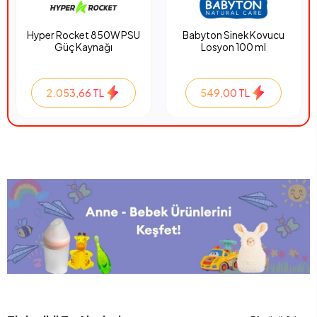
Hyper Rocket 850W PSU
Babyton Sinek Kovucu
Güç Kaynağı
Losyon 100 ml
2.053,66 TL
549,00 TL