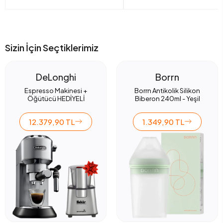
Sizin İçin Seçtiklerimiz
DeLonghi
Borrn
Espresso Makinesi +
Borrn Antikolik Silikon
Öğütücü HEDİYELİ
Biberon 240ml - Yeşil
12.379,90 TL
1.349,90 TL