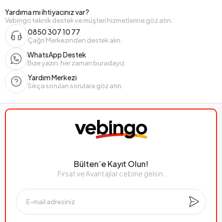
Yardıma mı ihtiyacınız var?
Vebingo teknik destek ve müşteri hizmetlerine göz atın.
0850 307 10 77
Çağrı Merkezinden destek alın.
WhatsApp Destek
Bize yazın, her zaman buradayız.
Yardım Merkezi
Sıkça sorulan sorulara göz atın.
Bülten’e Kayıt Olun!
Fırsat ve Avantajlar cebine gelsin.