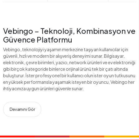
Vebingo – Teknoloji, Kombinasyon ve
Güvence Platformu
Vebingo, teknolojiyi yaşamın merkezine taşıyan kullanıcılar için
güvenli, hızlı ve modern bir alışveriş deneyimi sunar. Bilgisayar,
elektronik, çevre birimleri, yazıcı, network ürünleri ve ev elektroniği
gibi birçok kategoride binlerce orijinal ürünü tek bir çatı altında
buluşturur. İster profesyonel bir kullanıcı olun ister oyun tutkusunu
en yüksek performansla yaşamak isteyen bir oyuncu, Vebingo her
ihtiyacınıza uygun ürünleri güvenle sunar.
Devamını Gör