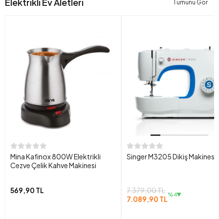
Elektrikli Ev Aletleri
Tümünü Gör
Mina Kafinox 800W Elektrikli
Singer M3205 Dikiş Makinesi
Cezve Çelik Kahve Makinesi
569,90 TL
7.379,00 TL
%4
7.089,90 TL